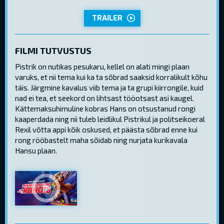
TRAILER
FILMI TUTVUSTUS
Pistrik on nutikas pesukaru, kellel on alati mingi plaan
varuks, et nii tema kui ka ta sõbrad saaksid korralikult kõhu
täis. Järgmine kavalus viib tema ja ta grupi kiirrongile, kuid
nad ei tea, et seekord on lihtsast tööotsast asi kaugel.
Kättemaksuhimuline kobras Hans on otsustanud rongi
kaaperdada ning nii tuleb leidlikul Pistrikul ja politseikoeral
Rexil võtta appi kõik oskused, et päästa sõbrad enne kui
rong rööbastelt maha sõidab ning nurjata kurikavala
Hansu plaan.