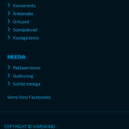
Konverents
Ärikliendile
Üritused
Sünnipäevad
Kooliga kinno
MEEDIA
Reklaam kinos
Uudisvoog
Suhtle meiega
Viimsi Kino Facebookis
COPYRIGHT © VIIMSIKINO