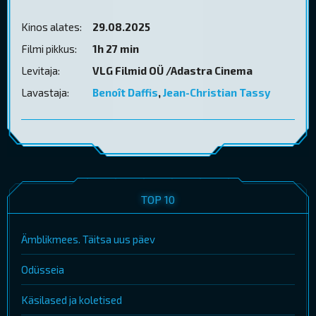
Kinos alates:
29.08.2025
Filmi pikkus:
1h 27 min
Levitaja:
VLG Filmid OÜ /Adastra Cinema
Lavastaja:
Benoît Daffis
,
Jean-Christian Tassy
TOP 10
Ämblikmees. Täitsa uus päev
Odüsseia
Käsilased ja koletised