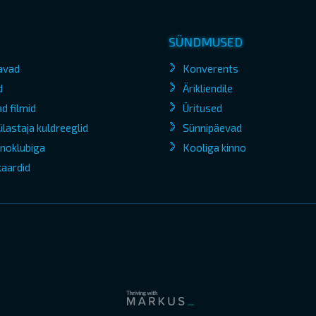
SÜNDMUSED
avad
Konverents
d
Ärikliendile
d filmid
Üritused
lastaja kuldreeglid
Sünnipäevad
kinoklubiga
Kooliga kinno
kaardid