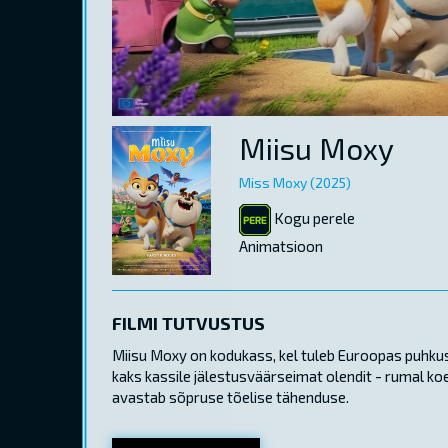
Miisu Moxy
Miss Moxy (2025)
Kogu perele
Animatsioon
FILMI TUTVUSTUS
Miisu Moxy on kodukass, kel tuleb Euroopas puhkuse
kaks kassile jälestusväärseimat olendit - rumal koe
avastab sõpruse tõelise tähenduse.