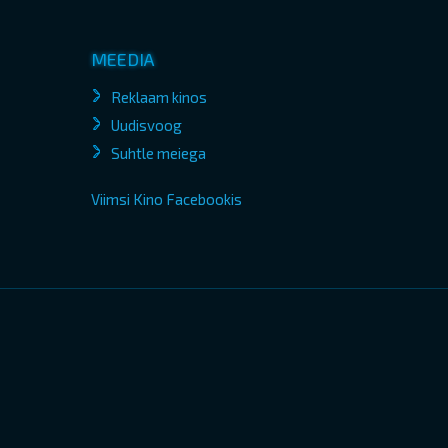
MEEDIA
Reklaam kinos
Uudisvoog
Suhtle meiega
Viimsi Kino Facebookis