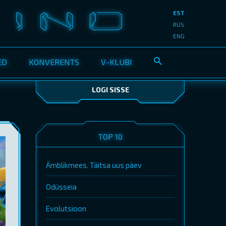
EST
RUS
ENG
ED
KONVERENTS
V-KLUBI
LOGI SISSE
TOP 10
Ämblikmees. Täitsa uus päev
Odüsseia
Evolutsioon