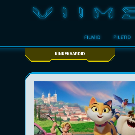
FILMID
PILETID
KINKEKAARDID