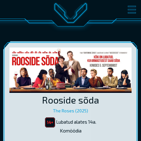
FILMID
PILETID
KINOST
SÜNDMUSED
KONVERENTS
V-KLUBI
KINKEKAARDID
LOGI SISSE
Rooside sõda
EST
RUS
ENG
The Roses (2025)
Lubatud alates 14a.
Komöödia