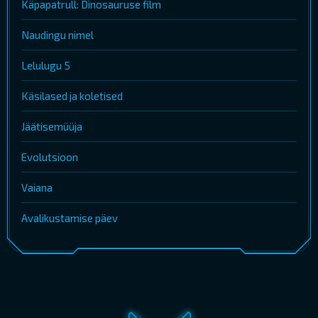
Käpapatrull: Dinosauruse film
Naudingu nimel
Lelulugu 5
Käsilased ja koletised
Jäätisemüüja
Evolutsioon
Vaiana
Avalikustamise päev