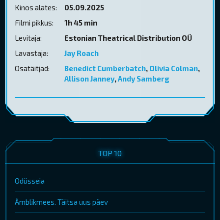
Kinos alates:
05.09.2025
Filmi pikkus:
1h 45 min
Levitaja:
Estonian Theatrical Distribution OÜ
Lavastaja:
Jay Roach
Osatäitjad:
Benedict Cumberbatch
,
Olivia Colman
,
Allison Janney
,
Andy Samberg
TOP 10
Odüsseia
Ämblikmees. Täitsa uus päev