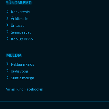
SÜNDMUSED
Konverents
Ärikliendile
Üritused
Sünnipäevad
Kooliga kinno
MEEDIA
Reklaam kinos
Uudisvoog
Suhtle meiega
Viimsi Kino Facebookis