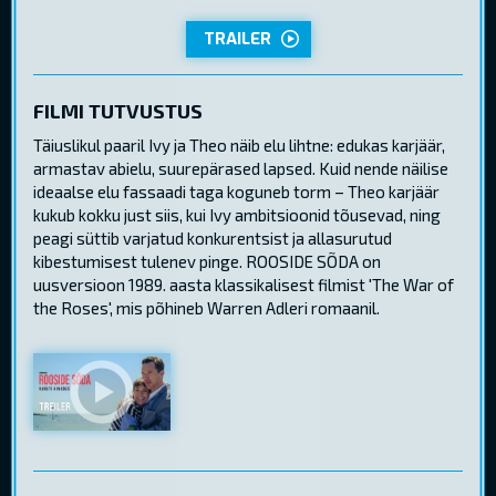
TRAILER
FILMI TUTVUSTUS
Täiuslikul paaril Ivy ja Theo näib elu lihtne: edukas karjäär,
armastav abielu, suurepärased lapsed. Kuid nende näilise
ideaalse elu fassaadi taga koguneb torm – Theo karjäär
kukub kokku just siis, kui Ivy ambitsioonid tõusevad, ning
peagi süttib varjatud konkurentsist ja allasurutud
kibestumisest tulenev pinge. ROOSIDE SÕDA on
uusversioon 1989. aasta klassikalisest filmist 'The War of
the Roses', mis põhineb Warren Adleri romaanil.