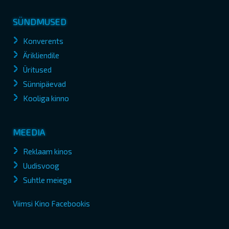
SÜNDMUSED
Konverents
Ärikliendile
Üritused
Sünnipäevad
Kooliga kinno
MEEDIA
Reklaam kinos
Uudisvoog
Suhtle meiega
Viimsi Kino Facebookis