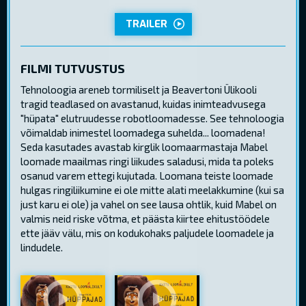
TRAILER
FILMI TUTVUSTUS
Tehnoloogia areneb tormiliselt ja Beavertoni Ülikooli
tragid teadlased on avastanud, kuidas inimteadvusega
"hüpata" elutruudesse robotloomadesse. See tehnoloogia
võimaldab inimestel loomadega suhelda... loomadena!
Seda kasutades avastab kirglik loomaarmastaja Mabel
loomade maailmas ringi liikudes saladusi, mida ta poleks
osanud varem ettegi kujutada. Loomana teiste loomade
hulgas ringiliikumine ei ole mitte alati meelakkumine (kui sa
just karu ei ole) ja vahel on see lausa ohtlik, kuid Mabel on
valmis neid riske võtma, et päästa kiirtee ehitustöödele
ette jääv välu, mis on kodukohaks paljudele loomadele ja
lindudele.