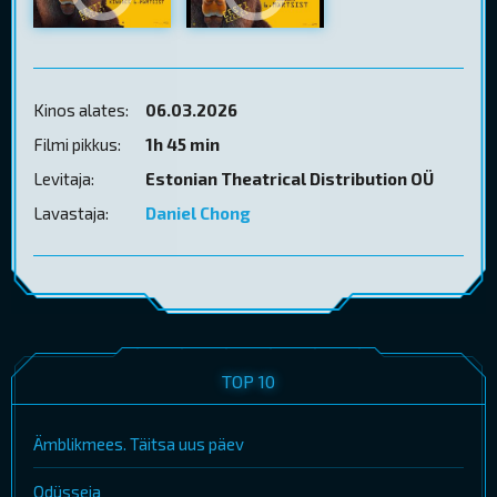
Kinos alates:
06.03.2026
Filmi pikkus:
1h 45 min
Levitaja:
Estonian Theatrical Distribution OÜ
Lavastaja:
Daniel Chong
TOP 10
Ämblikmees. Täitsa uus päev
Odüsseia