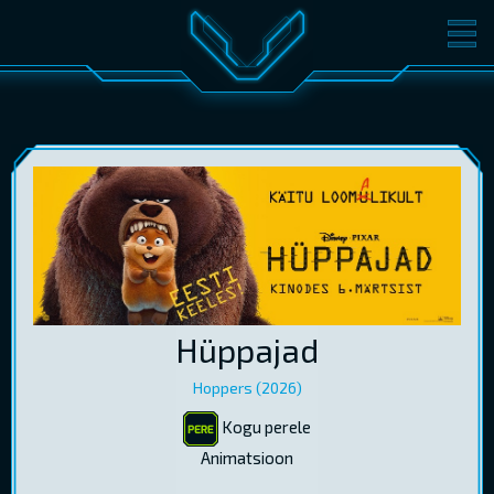
FILMID
PILETID
KINOST
SÜNDMUSED
KONVERENTS
V-KLUBI
KINKEKAARDID
LOGI SISSE
Hüppajad
EST
RUS
ENG
Hoppers (2026)
Kogu perele
Animatsioon