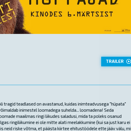
TRAILER
oli tragid teadlased on avastanud, kuidas inimteadvusega "hüpata"
õimaldab inimestel loomadega suhelda... loomadena! Seda
omade maailmas ringi liikudes saladusi, mida ta poleks osanud
s ringiliikumine ei ole mitte alati meelakkumine (kui sa just karu ei
is neid riske võtma, et päästa kiirtee ehitustöödele ette jääv välu, m