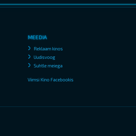
MEEDIA
Reklaam kinos
Uudisvoog
Suhtle meiega
Viimsi Kino Facebookis