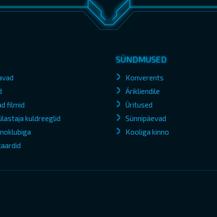
SÜNDMUSED
avad
Konverents
d
Ärikliendile
d filmid
Üritused
lastaja kuldreeglid
Sünnipäevad
kinoklubiga
Kooliga kinno
kaardid