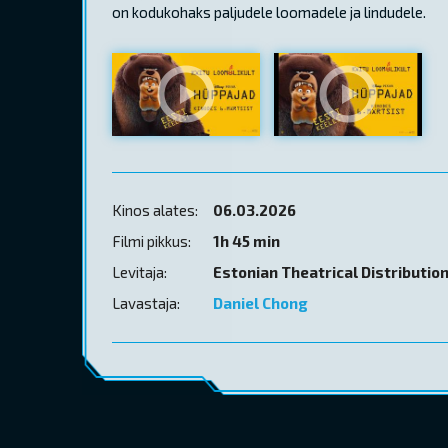
on kodukohaks paljudele loomadele ja lindudele.
Kinos alates:
06.03.2026
Filmi pikkus:
1h 45 min
Levitaja:
Estonian Theatrical Distributio
Lavastaja:
Daniel Chong