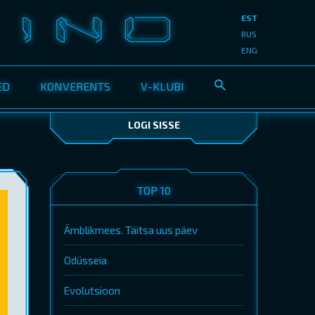
EST
RUS
ENG
ED
KONVERENTS
V-KLUBI
LOGI SISSE
TOP 10
Ämblikmees. Täitsa uus päev
Odüsseia
Evolutsioon