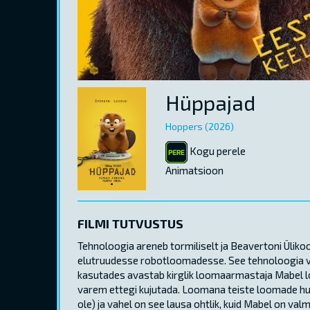
Hüppajad
Hoppers (2026)
Kogu perele
Animatsioon
FILMI TUTVUSTUS
Tehnoloogia areneb tormiliselt ja Beavertoni Üliko
elutruudesse robotloomadesse. See tehnoloogia v
kasutades avastab kirglik loomaarmastaja Mabel lo
varem ettegi kujutada. Loomana teiste loomade hulga
ole) ja vahel on see lausa ohtlik, kuid Mabel on valm