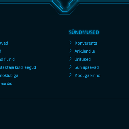
SÜNDMUSED
avad
Konverents
d
Ärikliendile
d filmid
Üritused
lastaja kuldreeglid
Sünnipäevad
kinoklubiga
Kooliga kinno
kaardid