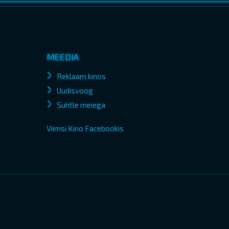
MEEDIA
Reklaam kinos
Uudisvoog
Suhtle meiega
Viimsi Kino Facebookis