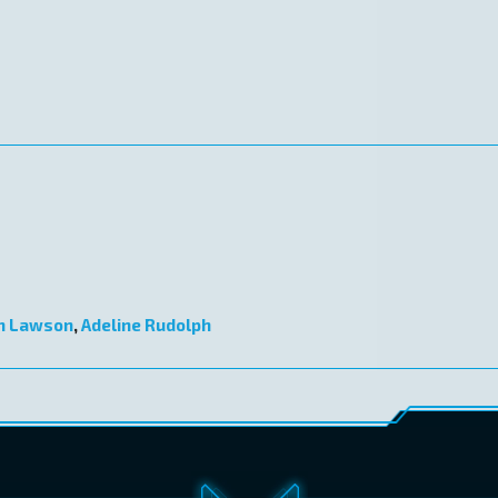
h Lawson
,
Adeline Rudolph