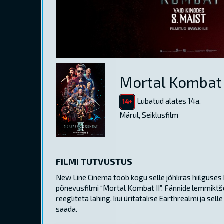
Mortal Kombat 
Lubatud alates 14a.
Märul, Seiklusfilm
FILMI TUTVUSTUS
New Line Cinema toob kogu selle jõhkras hiilguses
põnevusfilmi “Mortal Kombat II”. Fännide lemmiktšem
reegliteta lahing, kui üritatakse Earthrealmi ja se
saada.