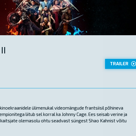
II
TRAILER
 kinoekraanidele ülimenukal videomängude frantsiisil põhineva
pionitega liitub sel korral ka Johnny Cage. Ees seisab verine ja
lle kaitsjate olemasolu ohtu seadvast süngest Shao Kahnist võitu