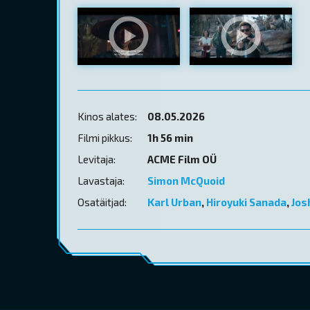
Kinos alates:
08.05.2026
Filmi pikkus:
1h 56 min
Levitaja:
ACME Film OÜ
Lavastaja:
Simon McQuoid
Osatäitjad:
Karl Urban
,
Hiroyuki Sanada
,
Jos