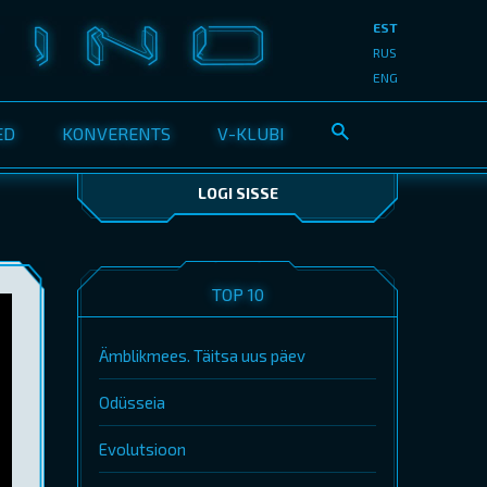
EST
RUS
ENG
ED
KONVERENTS
V-KLUBI
LOGI SISSE
TOP 10
Ämblikmees. Täitsa uus päev
Odüsseia
Evolutsioon