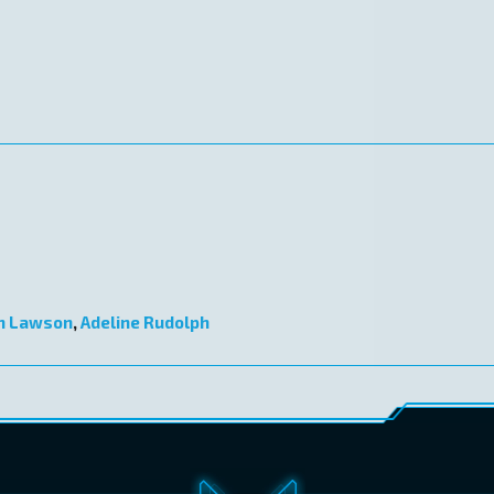
h Lawson
,
Adeline Rudolph