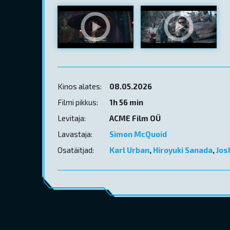
Kinos alates:
08.05.2026
Filmi pikkus:
1h 56 min
Levitaja:
ACME Film OÜ
Lavastaja:
Simon McQuoid
Osatäitjad:
Karl Urban
,
Hiroyuki Sanada
,
Jos