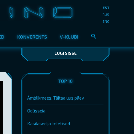
EST
RUS
ENG
ED
KONVERENTS
V-KLUBI
LOGI SISSE
TOP 10
Ämblikmees. Täitsa uus päev
Odüsseia
Käsilased ja koletised