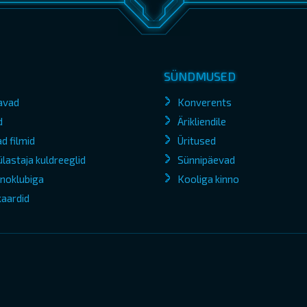
SÜNDMUSED
avad
Konverents
d
Ärikliendile
d filmid
Üritused
lastaja kuldreeglid
Sünnipäevad
kinoklubiga
Kooliga kinno
kaardid