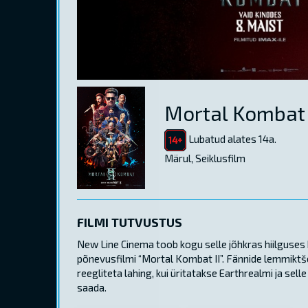
Mortal Kombat 
Lubatud alates 14a.
Märul, Seiklusfilm
FILMI TUTVUSTUS
New Line Cinema toob kogu selle jõhkras hiilguses
põnevusfilmi “Mortal Kombat II”. Fännide lemmiktšem
reegliteta lahing, kui üritatakse Earthrealmi ja se
saada.