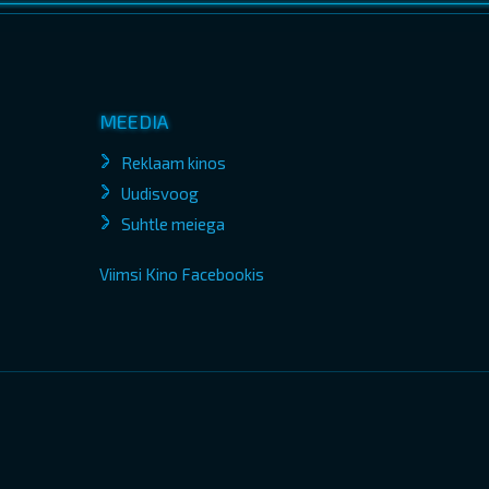
MEEDIA
Reklaam kinos
Uudisvoog
Suhtle meiega
Viimsi Kino Facebookis