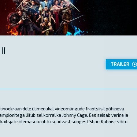
II
TRAILER
 kinoekraanidele ülimenukal videomängude frantsiisil põhineva
pionitega liitub sel korral ka Johnny Cage. Ees seisab verine ja
lle kaitsjate olemasolu ohtu seadvast süngest Shao Kahnist võitu