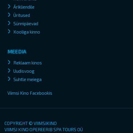
Ärikliendile
Üritused
Sünnipäevad
Kooliga kinno
MEEDIA
Reklaam kinos
Uudisvoog
Suhtle meiega
Viimsi Kino Facebookis
COPYRIGHT © VIIMSIKINO
VIIMSI KINO OPEREERIB SPA TOURS OÜ