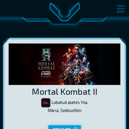
FILMID
PILETID
KINOST
SÜNDMUSED
KONVERENTS
V-KLUBI
KINKEKAARDID
LOGI SISSE
Mortal Kombat II
EST
RUS
ENG
Lubatud alates 14a.
Märul, Seiklusfilm