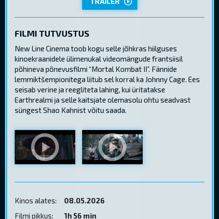
TRAILER
FILMI TUTVUSTUS
New Line Cinema toob kogu selle jõhkras hiilguses
kinoekraanidele ülimenukal videomängude frantsiisil
põhineva põnevusfilmi “Mortal Kombat II”. Fännide
lemmiktšempionitega liitub sel korral ka Johnny Cage. Ees
seisab verine ja reegliteta lahing, kui üritatakse
Earthrealmi ja selle kaitsjate olemasolu ohtu seadvast
süngest Shao Kahnist võitu saada.
Kinos alates:
08.05.2026
Filmi pikkus:
1h 56 min