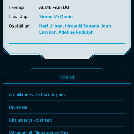
Levitaja:
ACME Film OÜ
Lavastaja:
Simon McQuoid
Osatäitjad:
Karl Urban
,
Hiroyuki Sanada
,
Josh
Lawson
,
Adeline Rudolph
TOP 10
Ämblikmees. Täitsa uus päev
Odüsseia
Käsilased ja koletised
Käpapatrull: Dinosauruse film