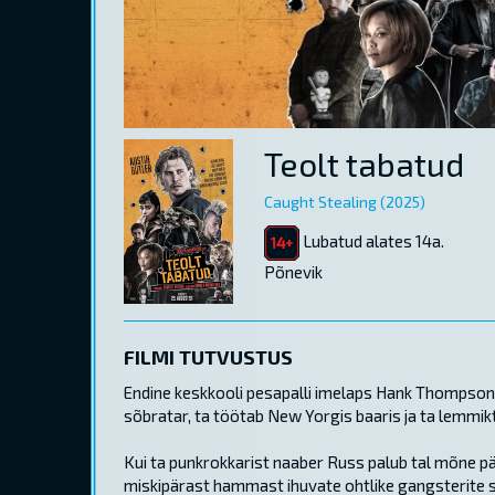
Teolt tabatud
Caught Stealing (2025)
Lubatud alates 14a.
Põnevik
FILMI TUTVUSTUS
Endine keskkooli pesapalli imelaps Hank Thompson e
sõbratar, ta töötab New Yorgis baaris ja ta lemmiktii
Kui ta punkrokkarist naaber Russ palub tal mõne pä
miskipärast hammast ihuvate ohtlike gangsterite s