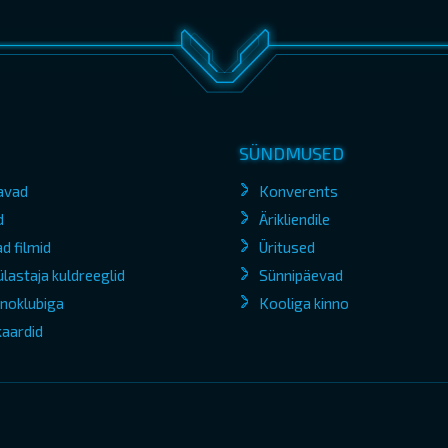
SÜNDMUSED
avad
Konverents
d
Ärikliendile
d filmid
Üritused
lastaja kuldreeglid
Sünnipäevad
kinoklubiga
Kooliga kinno
kaardid