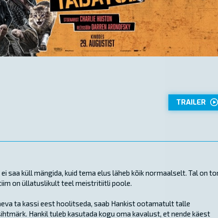
TRAILER
i saa küll mängida, kuid tema elus läheb kõik normaalselt. Tal on to
m on üllatuslikult teel meistritiitli poole.
eva ta kassi eest hoolitseda, saab Hankist ootamatult talle
ihtmärk. Hankil tuleb kasutada kogu oma kavalust, et nende käest