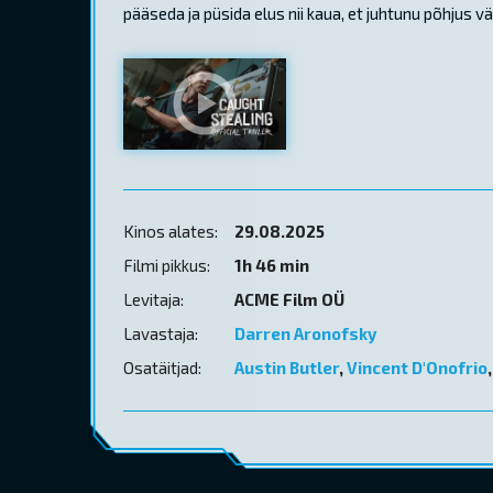
pääseda ja püsida elus nii kaua, et juhtunu põhjus vä
Kinos alates:
29.08.2025
Filmi pikkus:
1h 46 min
Levitaja:
ACME Film OÜ
Lavastaja:
Darren Aronofsky
Osatäitjad:
Austin Butler
,
Vincent D'Onofrio