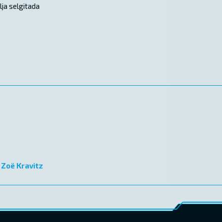
lja selgitada
,
Zoë Kravitz