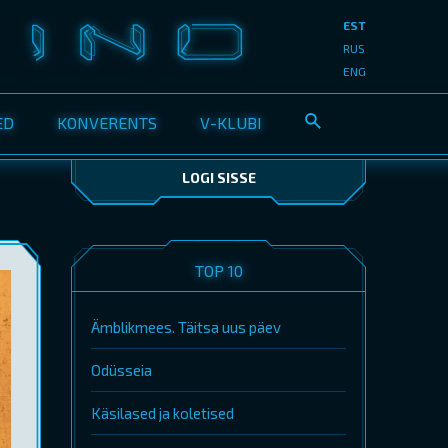
EST
RUS
ENG
ED
KONVERENTS
V-KLUBI
LOGI SISSE
TOP 10
Ämblikmees. Täitsa uus päev
Odüsseia
Käsilased ja koletised