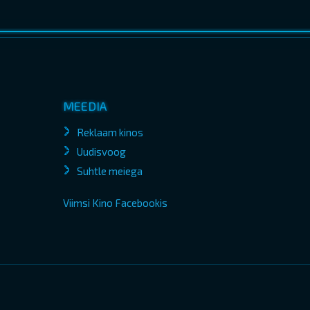
MEEDIA
Reklaam kinos
Uudisvoog
Suhtle meiega
Viimsi Kino Facebookis