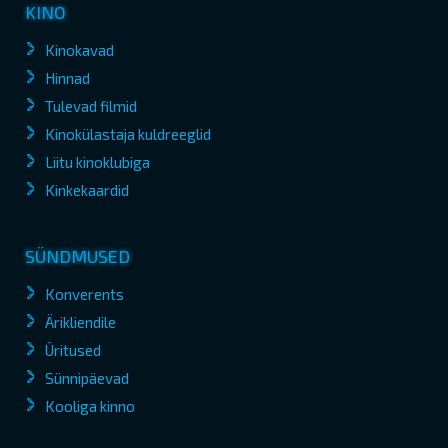
KINO
Kinokavad
Hinnad
Tulevad filmid
Kinokülastaja kuldreeglid
Liitu kinoklubiga
Kinkekaardid
SÜNDMUSED
Konverents
Ärikliendile
Üritused
Sünnipäevad
Kooliga kinno