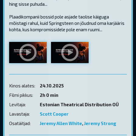
hing sisse puhuda...
Plaadikompanii bossid pole asjade taolise käiguga
mõistagi rahul, kuid Springsteen on jõudnud oma karjääris
kohta, kus kompromissidele pole enam ruumi...
Kinos alates:
24.10.2025
Filmi pikkus:
2h 0 min
Levitaja:
Estonian Theatrical Distribution OÜ
Lavastaja:
Scott Cooper
Osatäitjad:
Jeremy Allen White
,
Jeremy Strong