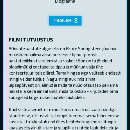
Biograafia
TRAILER
FILMI TUTVUSTUS
80ndate aastate alguseks on Bruce Springsteen jõudnud
muusikamaailma absoluutsesse tippu -pärast
aastatepikkust virelemist ja rasket tööd on ta jõudnud
plaadimüügi edetabelite tippu ja müünud välja ühe
kontserttuuri teise järel. Tema hinges aga valitseb endiselt
mingi veider tühjus. Nagu mingi auk, mis sinna
lapsepõlvest on jäänud ja mida ta nüüd otsustab paikama
hakata ja seda ainsal viisil, mida ta oskab - kirjutades oma
kunagised kogemused uuteks lauludeks.
Kuid selle asemel, et minna koos oma truu saatebändiga
stuudiosse, otsustab ta hoopis kummalisema lähenemise
kasuks - ta lukustab end ühes helitehnikuga hotellituppa,
kaaslaseks ainult kitarr ja suupill, et uutele lauludele elu ja