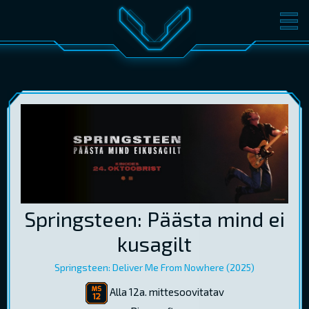
FILMID
PILETID
KINOST
SÜNDMUSED
KONVERENTS
V-KLUBI
KINKEKAARDID
LOGI SISSE
Springsteen: Päästa mind ei
EST
RUS
ENG
kusagilt
Springsteen: Deliver Me From Nowhere (2025)
Alla 12a. mittesoovitatav