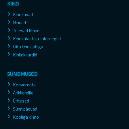
KINO
Kinokavad
Hinnad
Tulevad filmid
Kinokülastaja kuldreeglid
Liitu kinoklubiga
Kinkekaardid
SÜNDMUSED
Konverents
Ärikliendile
Üritused
Sünnipäevad
Kooliga kinno