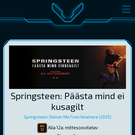
FILMID
PILETID
KINOST
SÜNDMUSED
KONVERENTS
V-KLUBI
KINKEKAARDID
LOGI SISSE
Springsteen: Päästa mind ei
EST
RUS
ENG
kusagilt
Springsteen: Deliver Me From Nowhere (2025)
Alla 12a. mittesoovitatav