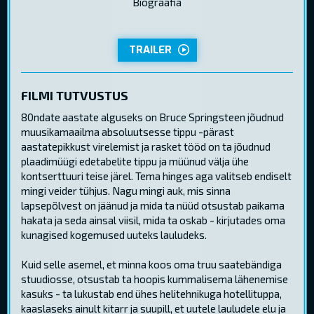
Biograafia
TRAILER
FILMI TUTVUSTUS
80ndate aastate alguseks on Bruce Springsteen jõudnud
muusikamaailma absoluutsesse tippu -pärast
aastatepikkust virelemist ja rasket tööd on ta jõudnud
plaadimüügi edetabelite tippu ja müünud välja ühe
kontserttuuri teise järel. Tema hinges aga valitseb endiselt
mingi veider tühjus. Nagu mingi auk, mis sinna
lapsepõlvest on jäänud ja mida ta nüüd otsustab paikama
hakata ja seda ainsal viisil, mida ta oskab - kirjutades oma
kunagised kogemused uuteks lauludeks.
Kuid selle asemel, et minna koos oma truu saatebändiga
stuudiosse, otsustab ta hoopis kummalisema lähenemise
kasuks - ta lukustab end ühes helitehnikuga hotellituppa,
kaaslaseks ainult kitarr ja suupill, et uutele lauludele elu ja