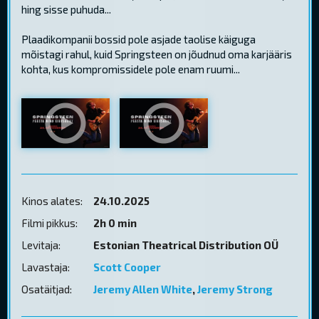
hing sisse puhuda...
Plaadikompanii bossid pole asjade taolise käiguga
mõistagi rahul, kuid Springsteen on jõudnud oma karjääris
kohta, kus kompromissidele pole enam ruumi...
Kinos alates:
24.10.2025
Filmi pikkus:
2h 0 min
Levitaja:
Estonian Theatrical Distribution OÜ
Lavastaja:
Scott Cooper
Osatäitjad:
Jeremy Allen White
,
Jeremy Strong