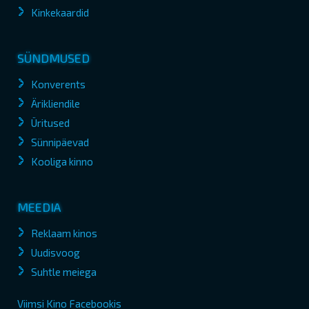
Kinkekaardid
SÜNDMUSED
Konverents
Ärikliendile
Üritused
Sünnipäevad
Kooliga kinno
MEEDIA
Reklaam kinos
Uudisvoog
Suhtle meiega
Viimsi Kino Facebookis