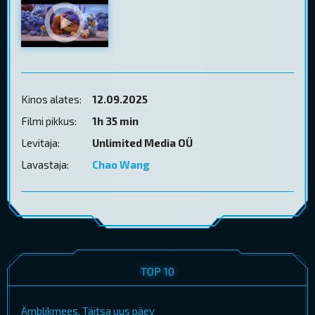
Kinos alates:
12.09.2025
Filmi pikkus:
1h 35 min
Levitaja:
Unlimited Media OÜ
Lavastaja:
Chao Wang
TOP 10
Ämblikmees. Täitsa uus päev