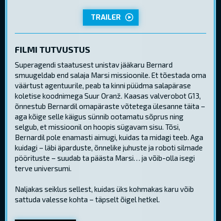
TRAILER
FILMI TUTVUSTUS
Superagendi staatusest unistav jääkaru Bernard
smuugeldab end salaja Marsi missioonile. Et tõestada oma
väärtust agentuurile, peab ta kinni püüdma salapärase
koletise koodnimega Suur Oranž. Kaasas valverobot G13,
õnnestub Bernardil omapäraste võtetega ülesanne täita –
aga kõige selle käigus sünnib ootamatu sõprus ning
selgub, et missioonil on hoopis sügavam sisu. Tõsi,
Bernardil pole enamasti aimugi, kuidas ta midagi teeb. Aga
kuidagi – läbi äparduste, õnnelike juhuste ja roboti silmade
pöörituste – suudab ta päästa Marsi… ja võib-olla isegi
terve universumi.
Naljakas seiklus sellest, kuidas üks kohmakas karu võib
sattuda valesse kohta – täpselt õigel hetkel.