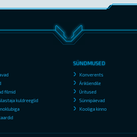
SÜNDMUSED
avad
Konverents
d
Ärikliendile
d filmid
Üritused
lastaja kuldreeglid
Sünnipäevad
kinoklubiga
Kooliga kinno
kaardid