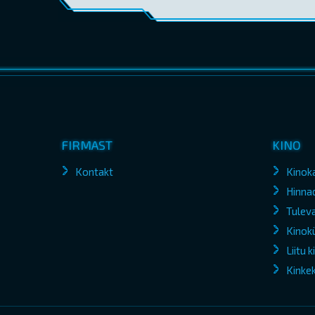
FIRMAST
KINO
Kontakt
Kinok
Hinna
Tuleva
Kinokü
Liitu 
Kinke