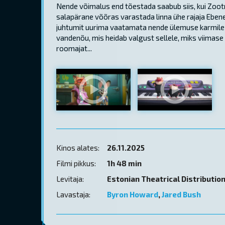
Nende võimalus end tõestada saabub siis, kui Zootro
salapärane võõras varastada linna ühe rajaja Ebene
juhtumit uurima vaatamata nende ülemuse karmile ke
vandenõu, mis heidab valgust sellele, miks viimase 
roomajat...
Kinos alates:
26.11.2025
Filmi pikkus:
1h 48 min
Levitaja:
Estonian Theatrical Distributio
Lavastaja:
Byron Howard
,
Jared Bush