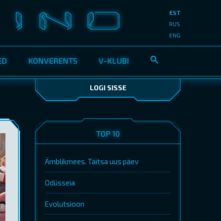
EST
RUS
ENG
ED
KONVERENTS
V-KLUBI
LOGI SISSE
TOP 10
Ämblikmees. Täitsa uus päev
Odüsseia
Evolutsioon