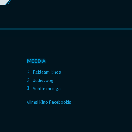
MEEDIA
Reklaam kinos
Uudisvoog
Suhtle meiega
Viimsi Kino Facebookis