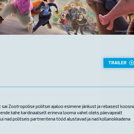
TRAILER
st sai Zootropolise politsei ajaloo esimene jänkust ja rebasest koosn
d nende kahe kardinaalselt erineva looma vahel oleks päevapealt
i nad politseis partneritena tööd alustavad ja nad kollanokkadena