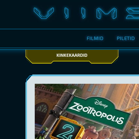
FILMID
PILETID
KINKEKAARDID