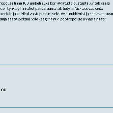
polise linna 100. juubeli auks korraldatud pidustustel üritab keegi
zer Lynxley hinnalist päevaraamatut. Judy ja Nick asuvad seda
elule ja ka Nicki vastupunnimisele. Veidi nuhkimist ja nad avastava
saja aasta jooksul pole keegi näinud Zootropolise linnas ainsatki
n OÜ