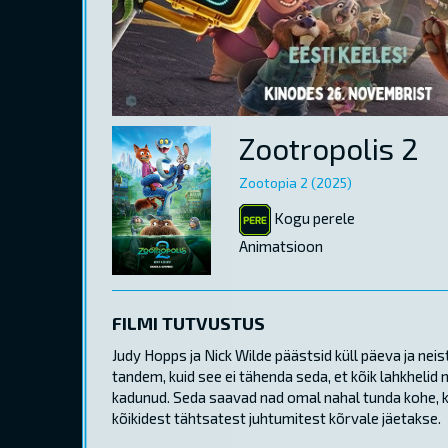
Zootropolis 2
Zootopia 2 (2025)
Kogu perele
Animatsioon
FILMI TUTVUSTUS
Judy Hopps ja Nick Wilde päästsid küll päeva ja nei
tandem, kuid see ei tähenda seda, et kõik lahkheli
kadunud. Seda saavad nad omal nahal tunda kohe, ku
kõikidest tähtsatest juhtumitest kõrvale jäetakse.