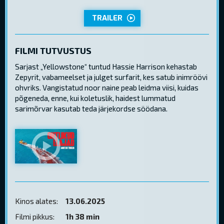
TRAILER
FILMI TUTVUSTUS
Sarjast „Yellowstone“ tuntud Hassie Harrison kehastab
Zepyrit, vabameelset ja julget surfarit, kes satub inimröövi
ohvriks. Vangistatud noor naine peab leidma viisi, kuidas
põgeneda, enne, kui koletuslik, haidest lummatud
sarimõrvar kasutab teda järjekordse söödana.
Kinos alates:
13.06.2025
Filmi pikkus:
1h 38 min