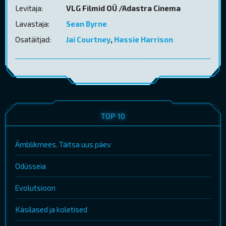
Levitaja:
VLG Filmid OÜ /Adastra Cinema
Lavastaja:
Sean Byrne
Osatäitjad:
Jai Courtney
,
Hassie Harrison
TOP 10
Ämblikmees. Täitsa uus päev
Odüsseia
Evolutsioon
Käsilased ja koletised