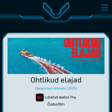
FILMID
PILETID
KINOST
SÜNDMUSED
KONVERENTS
V-KLUBI
KINKEKAARDID
LOGI SISSE
EST
RUS
ENG
Ohtlikud elajad
Dangerous Animals (2025)
Lubatud alates 14a.
Õudusfilm