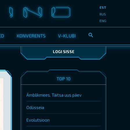
EST
RUS
ENG
ED
KONVERENTS
V-KLUBI
LOGI SISSE
TOP 10
Ämblikmees. Täitsa uus päev
Odüsseia
Evolutsioon