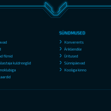
SÜNDMUSED
avad
Konverents
d
Ärikliendile
d filmid
Üritused
lastaja kuldreeglid
Sünnipäevad
kinoklubiga
Kooliga kinno
kaardid