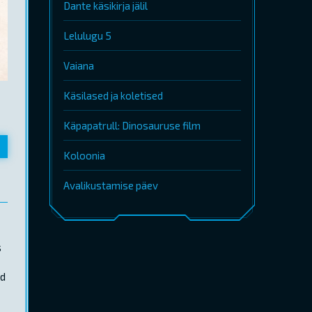
Dante käsikirja jälil
Lelulugu 5
Vaiana
Käsilased ja koletised
Käpapatrull: Dinosauruse film
Koloonia
Avalikustamise päev
s
ad