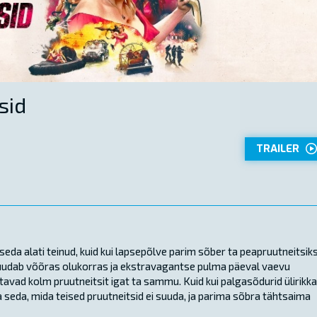
sid
TRAILER
seda alati teinud, kuid kui lapsepõlve parim sõber ta peapruutneitsik
suudab võõras olukorras ja ekstravagantse pulma päeval vaevu
vad kolm pruutneitsit igat ta sammu. Kuid kui palgasõdurid ülirikk
 seda, mida teised pruutneitsid ei suuda, ja parima sõbra tähtsaima