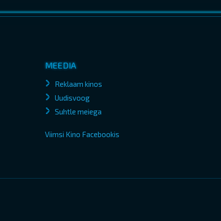
MEEDIA
Reklaam kinos
Uudisvoog
Suhtle meiega
Viimsi Kino Facebookis