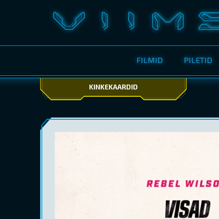
FILMID
PILETID
KINKEKAARDID