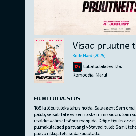
Visad pruutneit
Bride Hard (2025)
Lubatud alates 12a.
Komöödia, Märul
FILMI TUTVUSTUS
Töö ja lõbu tuleks lahus hoida. Salaagent Sam ongi 
palub, seisab tal ees seni raskeim missioon. Sam 
usaldusväärset sõpra mängida. Kõige tipuks arvusta
pulmakülalised pantvangi võtavad, tuleb Samil teha
päeva rikkujatele sõda kuulutada.