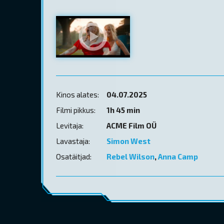
Kinos alates:
04.07.2025
Filmi pikkus:
1h 45 min
Levitaja:
ACME Film OÜ
Lavastaja:
Simon West
Osatäitjad:
Rebel Wilson
,
Anna Camp