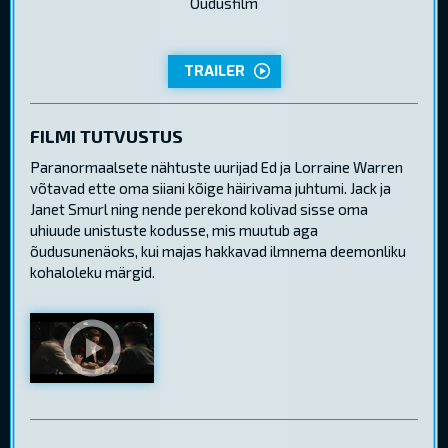
Õudusfilm
TRAILER
FILMI TUTVUSTUS
Paranormaalsete nähtuste uurijad Ed ja Lorraine Warren
võtavad ette oma siiani kõige häirivama juhtumi. Jack ja
Janet Smurl ning nende perekond kolivad sisse oma
uhiuude unistuste kodusse, mis muutub aga
õudusunenäoks, kui majas hakkavad ilmnema deemonliku
kohaloleku märgid.