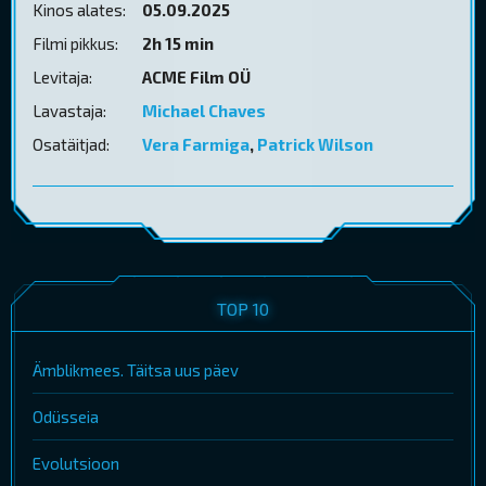
Kinos alates:
05.09.2025
Filmi pikkus:
2h 15 min
Levitaja:
ACME Film OÜ
Lavastaja:
Michael Chaves
Osatäitjad:
Vera Farmiga
,
Patrick Wilson
TOP 10
Ämblikmees. Täitsa uus päev
Odüsseia
Evolutsioon