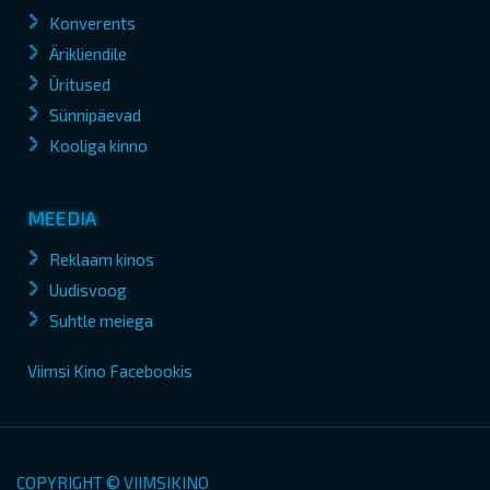
Konverents
Ärikliendile
Üritused
Sünnipäevad
Kooliga kinno
MEEDIA
Reklaam kinos
Uudisvoog
Suhtle meiega
Viimsi Kino Facebookis
COPYRIGHT © VIIMSIKINO