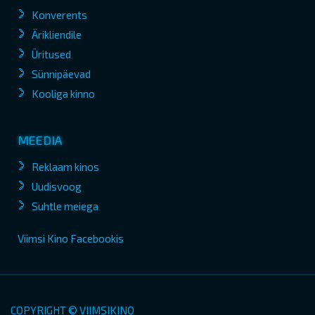
Konverents
Ärikliendile
Üritused
Sünnipäevad
Kooliga kinno
MEEDIA
Reklaam kinos
Uudisvoog
Suhtle meiega
Viimsi Kino Facebookis
COPYRIGHT © VIIMSIKINO