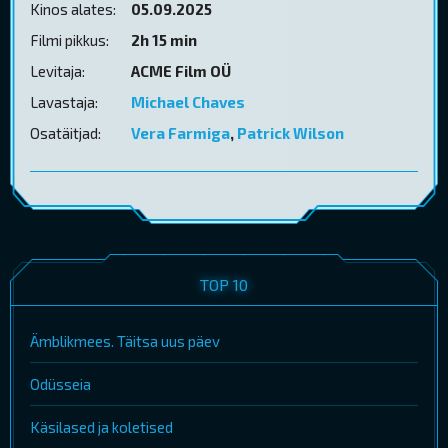
Kinos alates:
05.09.2025
Filmi pikkus:
2h 15 min
Levitaja:
ACME Film OÜ
Lavastaja:
Michael Chaves
Osatäitjad:
Vera Farmiga
,
Patrick Wilson
TOP 10
Ämblikmees. Täitsa uus päev
Odüsseia
Käsilased ja koletised