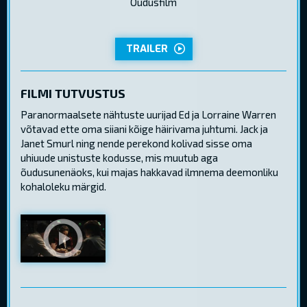
Õudusfilm
TRAILER
FILMI TUTVUSTUS
Paranormaalsete nähtuste uurijad Ed ja Lorraine Warren
võtavad ette oma siiani kõige häirivama juhtumi. Jack ja
Janet Smurl ning nende perekond kolivad sisse oma
uhiuude unistuste kodusse, mis muutub aga
õudusunenäoks, kui majas hakkavad ilmnema deemonliku
kohaloleku märgid.