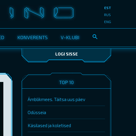
EST
RUS
ENG
ED
KONVERENTS
V-KLUBI
LOGI SISSE
TOP 10
Ämblikmees. Täitsa uus päev
Odüsseia
Käsilased ja koletised