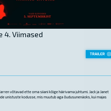
e 4. Viimased
TRAILER
rren võtavad ette oma siiani kõige häirivama juhtumi. Jack ja Janet
ude unistuste kodusse, mis muutub aga õudusunenäoks, kui majas