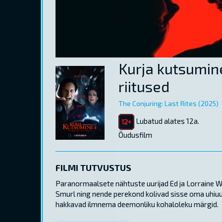
Kurja kutsumin
riitused
The Conjuring: Last Rites (2025)
Lubatud alates 12a.
Õudusfilm
FILMI TUTVUSTUS
Paranormaalsete nähtuste uurijad Ed ja Lorraine Wa
Smurl ning nende perekond kolivad sisse oma uhiu
hakkavad ilmnema deemonliku kohaloleku märgid.