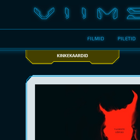
FILMID
PILETID
KINKEKAARDID