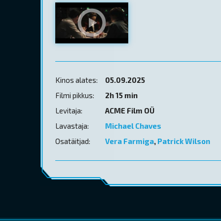
Kinos alates:
05.09.2025
Filmi pikkus:
2h 15 min
Levitaja:
ACME Film OÜ
Lavastaja:
Michael Chaves
Osatäitjad:
Vera Farmiga
,
Patrick Wilson