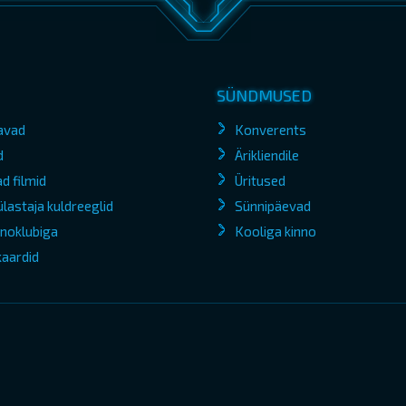
SÜNDMUSED
avad
Konverents
d
Ärikliendile
d filmid
Üritused
lastaja kuldreeglid
Sünnipäevad
kinoklubiga
Kooliga kinno
kaardid