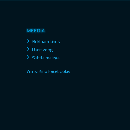
MEEDIA
Reklaam kinos
Uudisvoog
Suhtle meiega
Viimsi Kino Facebookis