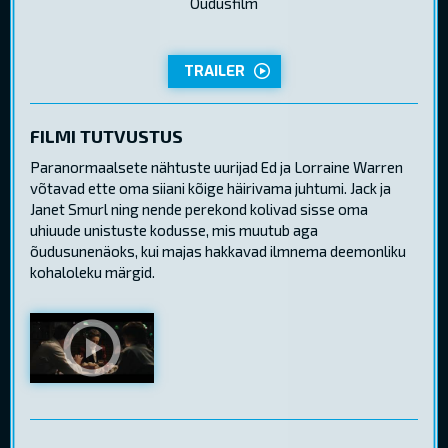
Õudusfilm
TRAILER
FILMI TUTVUSTUS
Paranormaalsete nähtuste uurijad Ed ja Lorraine Warren
võtavad ette oma siiani kõige häirivama juhtumi. Jack ja
Janet Smurl ning nende perekond kolivad sisse oma
uhiuude unistuste kodusse, mis muutub aga
õudusunenäoks, kui majas hakkavad ilmnema deemonliku
kohaloleku märgid.