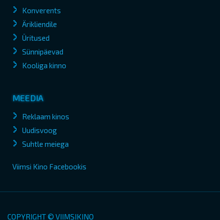
Konverents
Ärikliendile
Üritused
Sünnipäevad
Kooliga kinno
MEEDIA
Reklaam kinos
Uudisvoog
Suhtle meiega
Viimsi Kino Facebookis
COPYRIGHT © VIIMSIKINO