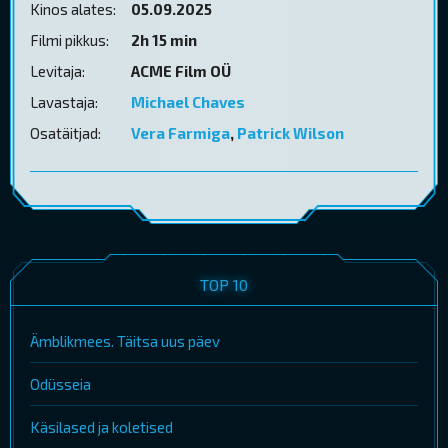
Kinos alates:
05.09.2025
Filmi pikkus:
2h 15 min
Levitaja:
ACME Film OÜ
Lavastaja:
Michael Chaves
Osatäitjad:
Vera Farmiga
,
Patrick Wilson
TOP 10
Ämblikmees. Täitsa uus päev
Odüsseia
Käsilased ja koletised