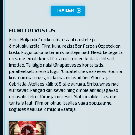
TRAILER
FILMI TUTVUSTUS
Film „Briljandid“ on kui ülistuslaul naistele ja
õmbluskunstile. Film, kuhu režissöör Ferzan Özpetek on
kokku kogunud oma lemmik näitlejannad. Need, kellega ta
on varasemalt koos töötanud ja need, keda ta lihtsalt
imetleb. Ta jälgib naisi tänapäevases kontekstis,
paralleelselt areneb lugu 70ndatel ühes väikeses Rooma
kostüümisalongis, mida majandavad õed Alberta ja
Gabriella. Ateljees käib töö täie auruga, õmblusmasinad
surisevad, kangad kahisevad ning õmblejannad jagavad
omavahel elu rõõme ja muresid. Alati on abiks ka väike
tants ja laul! Film on olnud Itaalias väga populaarne,
kogudes seal üle 2 miljoni vaataja.