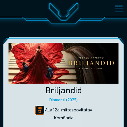
FILMID
PILETID
KINOST
SÜNDMUSED
KONVERENTS
V-KLUBI
KINKEKAARDID
LOGI SISSE
Briljandid
EST
RUS
ENG
Diamanti (2025)
Alla 12a. mittesoovitatav
Komöödia