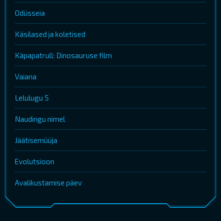
Odüsseia
Käsilased ja koletised
Käpapatrull: Dinosauruse film
Vaiana
Lelulugu 5
Naudingu nimel
Jäätisemüüja
Evolutsioon
Avalikustamise päev