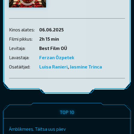
Kinos alates:
06.06.2025
Filmi pikkus:
2h 15 min
Levitaja:
Best Film OÜ
Lavastaja:
Ferzan Özpetek
Osatäitjad:
Luisa Ranieri
,
Jasmine Trinca
TOP 10
Ämblikmees. Täitsa uus päev