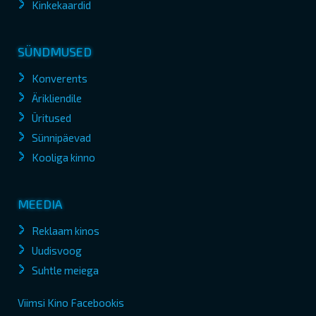
Kinkekaardid
SÜNDMUSED
Konverents
Ärikliendile
Üritused
Sünnipäevad
Kooliga kinno
MEEDIA
Reklaam kinos
Uudisvoog
Suhtle meiega
Viimsi Kino Facebookis