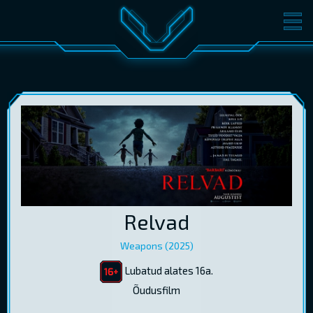
FILMID
PILETID
KINOST
SÜNDMUSED
KONVERENTS
V-KLUBI
KINKEKAARDID
LOGI SISSE
Relvad
EST
RUS
ENG
Weapons (2025)
Lubatud alates 16a.
Õudusfilm