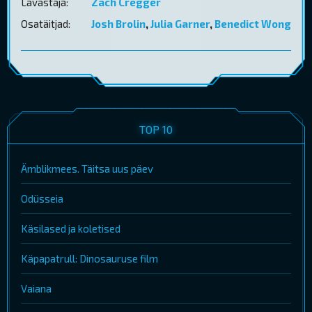
Lavastaja:
Zach Cregger
Osatäitjad:
Josh Brolin
,
Julia Garner
,
Benedict Wong
TOP 10
Ämblikmees. Täitsa uus päev
Odüsseia
Käsilased ja koletised
Käpapatrull: Dinosauruse film
Vaiana