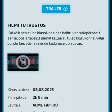
TRAILER
FILMI TUTVUSTUS
Kui kõik peale ühe klassikaaslase haihtuvad salapäraselt
samal ööl ja täpselt samal kellaajal, tuleb kogukonnal välja
uurida, kes või mis nende kadumise põhjustas.
Kinos alates:
08.08.2025
Filmi pikkus:
2h 8 min
Levitaja:
ACME Film OÜ