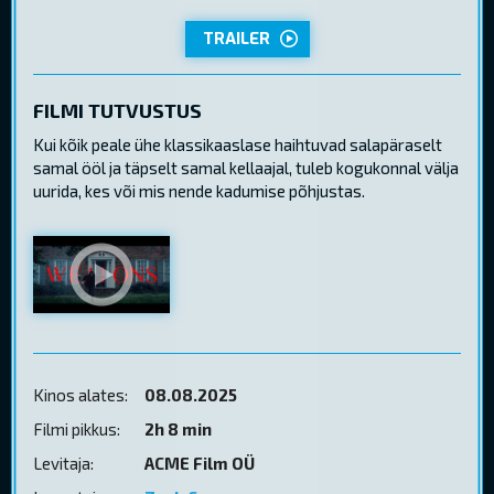
TRAILER
FILMI TUTVUSTUS
Kui kõik peale ühe klassikaaslase haihtuvad salapäraselt
samal ööl ja täpselt samal kellaajal, tuleb kogukonnal välja
uurida, kes või mis nende kadumise põhjustas.
Kinos alates:
08.08.2025
Filmi pikkus:
2h 8 min
Levitaja:
ACME Film OÜ