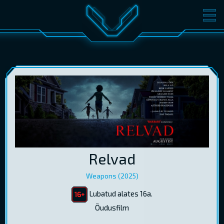
FILMID
PILETID
KINOST
SÜNDMUSED
KONVERENTS
V-KLUBI
KINKEKAARDID
LOGI SISSE
Relvad
EST
RUS
ENG
Weapons (2025)
Lubatud alates 16a.
Õudusfilm