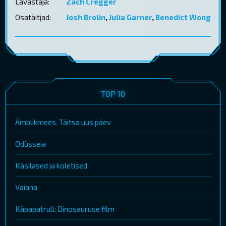
Lavastaja:
Zach Cregger
Osatäitjad:
Josh Brolin
,
Julia Garner
,
Benedict Wong
TOP 10
Ämblikmees. Täitsa uus päev
Odüsseia
Käsilased ja koletised
Vaiana
Käpapatrull: Dinosauruse film