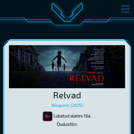
FILMID
PILETID
KINOST
SÜNDMUSED
KONVERENTS
V-KLUBI
KINKEKAARDID
LOGI SISSE
Relvad
EST
RUS
ENG
Weapons (2025)
Lubatud alates 16a.
Õudusfilm