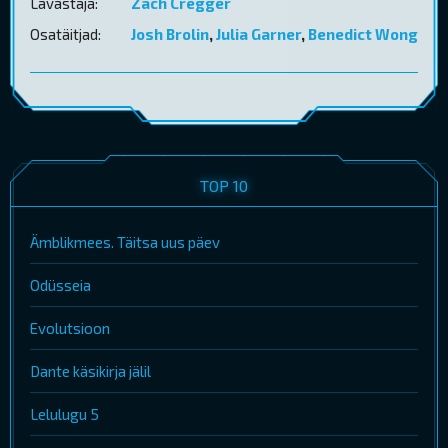
Lavastaja:
Zach Cregger
Osatäitjad:
Josh Brolin
,
Julia Garner
,
Benedict Wong
TOP 10
Ämblikmees. Täitsa uus päev
Odüsseia
Evolutsioon
Dante käsikirja jälil
Lelulugu 5