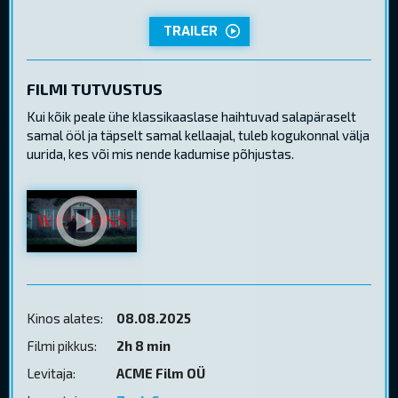
TRAILER
FILMI TUTVUSTUS
Kui kõik peale ühe klassikaaslase haihtuvad salapäraselt
samal ööl ja täpselt samal kellaajal, tuleb kogukonnal välja
uurida, kes või mis nende kadumise põhjustas.
Kinos alates:
08.08.2025
Filmi pikkus:
2h 8 min
Levitaja:
ACME Film OÜ