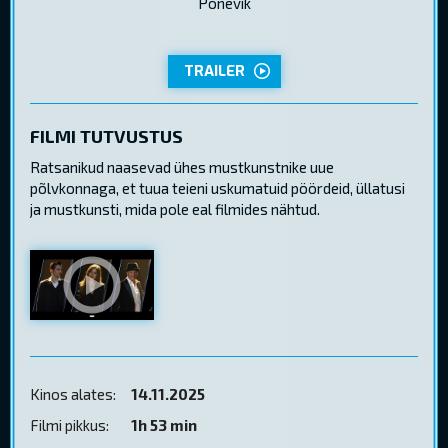
Põnevik
TRAILER
FILMI TUTVUSTUS
Ratsanikud naasevad ühes mustkunstnike uue
põlvkonnaga, et tuua teieni uskumatuid pöördeid, üllatusi
ja mustkunsti, mida pole eal filmides nähtud.
Kinos alates:
14.11.2025
Filmi pikkus:
1h 53 min