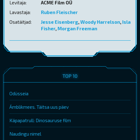
Levitaja:
ACME Film OÜ
Lavastaja:
Ruben Fleischer
Osatäitjad:
Jesse Eisenberg
,
Woody Harrelson
,
Isla
Fisher
,
Morgan Freeman
TOP 10
Odüsseia
Ämblikmees. Täitsa uus päev
Käpapatrull: Dinosauruse film
Naudingu nimel