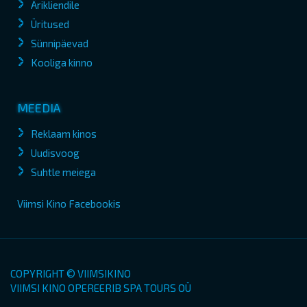
Ärikliendile
Üritused
Sünnipäevad
Kooliga kinno
MEEDIA
Reklaam kinos
Uudisvoog
Suhtle meiega
Viimsi Kino Facebookis
COPYRIGHT © VIIMSIKINO
VIIMSI KINO OPEREERIB SPA TOURS OÜ