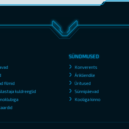
SÜNDMUSED
avad
Konverents
d
Ärikliendile
d filmid
Üritused
lastaja kuldreeglid
Sünnipäevad
kinoklubiga
Kooliga kinno
kaardid