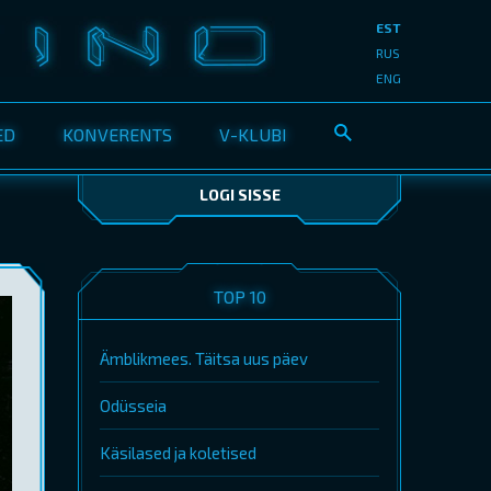
EST
RUS
ENG
ED
KONVERENTS
V-KLUBI
LOGI SISSE
TOP 10
Ämblikmees. Täitsa uus päev
Odüsseia
Käsilased ja koletised