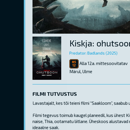
Kiskja: ohutsoo
Predator: Badlands (2025)
Alla 12a. mittesoovitatav
Märul, Ulme
FILMI TUTVUSTUS
Lavastajalt, kes tõi teieni filmi “Saakloom”, saabu
Filmi tegevus toimub kaugel planeedil, kus ühest Ki
naise, Thia, ootamatu liitlane. Üheskoos alustavad
ideaalne saak.