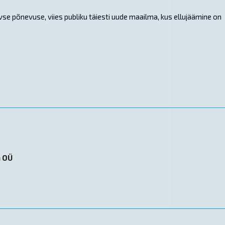
ivse põnevuse, viies publiku täiesti uude maailma, kus ellujäämine on
n OÜ