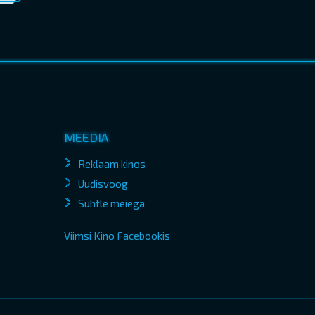
MEEDIA
Reklaam kinos
Uudisvoog
Suhtle meiega
Viimsi Kino Facebookis