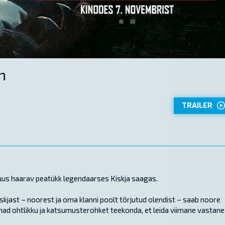
n
TRAILER
b uus haarav peatükk legendaarses Kiskja saagas.
skjast – noorest ja oma klanni poolt tõrjutud olendist – saab noore
 nad ohtlikku ja katsumusterohket teekonda, et leida viimane vastane