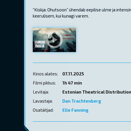
“Kiskja: Ohutsoon” ühendab eepilise ulme ja intensi
keerulisem, kui kunagi varem.
Kinos alates:
07.11.2025
Filmi pikkus:
1h 47 min
Levitaja:
Estonian Theatrical Distributio
Lavastaja:
Dan Trachtenberg
Osatäitjad:
Elle Fanning