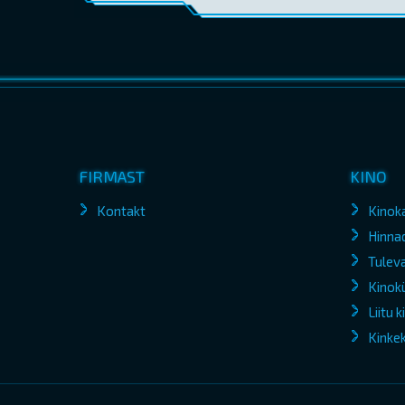
FIRMAST
KINO
Kontakt
Kinok
Hinna
Tuleva
Kinokü
Liitu 
Kinke