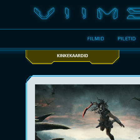
FILMID
PILETID
KINKEKAARDID