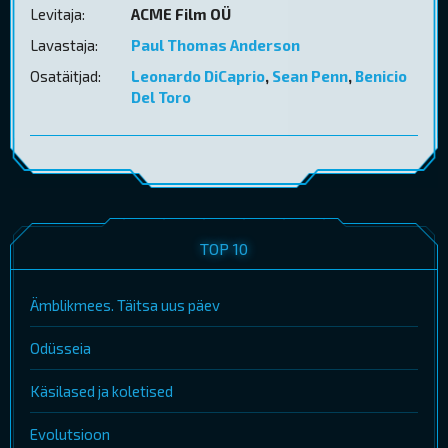
Levitaja:
ACME Film OÜ
Lavastaja:
Paul Thomas Anderson
Osatäitjad:
Leonardo DiCaprio
,
Sean Penn
,
Benicio
Del Toro
TOP 10
Ämblikmees. Täitsa uus päev
Odüsseia
Käsilased ja koletised
Evolutsioon