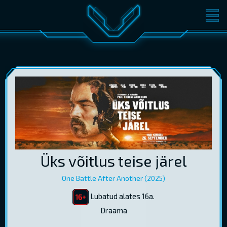
FILMID
PILETID
KINOST
SÜNDMUSED
KONVERENTS
V-KLUBI
KINKEKAARDID
LOGI SISSE
Üks võitlus teise järel
EST
RUS
ENG
One Battle After Another (2025)
Lubatud alates 16a.
Draama