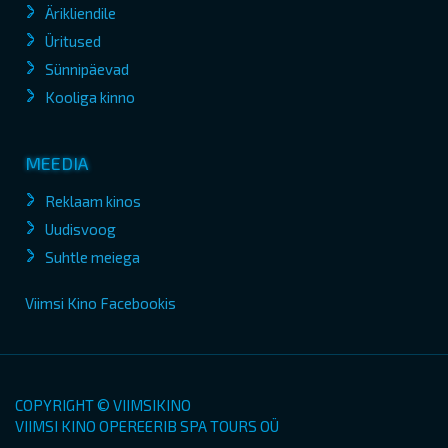
Ärikliendile
Üritused
Sünnipäevad
Kooliga kinno
MEEDIA
Reklaam kinos
Uudisvoog
Suhtle meiega
Viimsi Kino Facebookis
COPYRIGHT © VIIMSIKINO
VIIMSI KINO OPEREERIB SPA TOURS OÜ