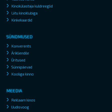
Kinokülastaja kuldreeglid
Liitu kinoklubiga
Kinkekaardid
SÜNDMUSED
Konverents
Ärikliendile
Üritused
Sünnipäevad
Kooliga kinno
MEEDIA
Reklaam kinos
Uudisvoog