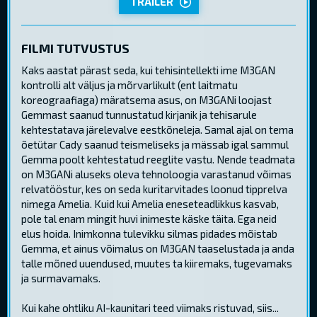
TRAILER
FILMI TUTVUSTUS
Kaks aastat pärast seda, kui tehisintellekti ime M3GAN
kontrolli alt väljus ja mõrvarlikult (ent laitmatu
koreograafiaga) märatsema asus, on M3GANi loojast
Gemmast saanud tunnustatud kirjanik ja tehisarule
kehtestatava järelevalve eestkõneleja. Samal ajal on tema
õetütar Cady saanud teismeliseks ja mässab igal sammul
Gemma poolt kehtestatud reeglite vastu. Nende teadmata
on M3GANi aluseks oleva tehnoloogia varastanud võimas
relvatööstur, kes on seda kuritarvitades loonud tipprelva
nimega Amelia. Kuid kui Amelia eneseteadlikkus kasvab,
pole tal enam mingit huvi inimeste käske täita. Ega neid
elus hoida. Inimkonna tulevikku silmas pidades mõistab
Gemma, et ainus võimalus on M3GAN taaselustada ja anda
talle mõned uuendused, muutes ta kiiremaks, tugevamaks
ja surmavamaks.
Kui kahe ohtliku AI-kaunitari teed viimaks ristuvad, siis...