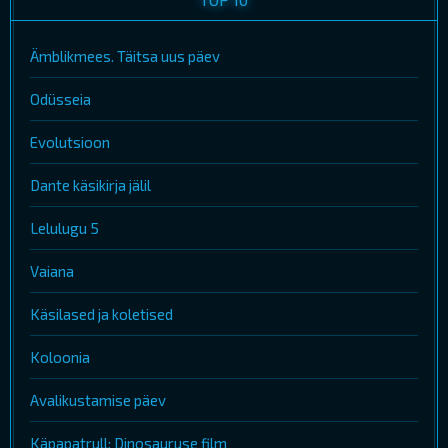
Ämblikmees. Täitsa uus päev
Odüsseia
Evolutsioon
Dante käsikirja jälil
Lelulugu 5
Vaiana
Käsilased ja koletised
Koloonia
Avalikustamise päev
Käpapatrull: Dinosauruse film