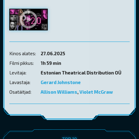
Kinos alates:
27.06.2025
Filmi pikkus:
1h 59 min
Levitaja:
Estonian Theatrical Distribution OÜ
Lavastaja:
Gerard Johnstone
Osatäitjad:
Allison Williams
,
Violet McGraw
TOP 10