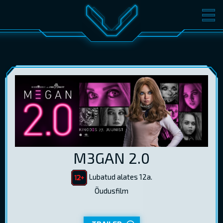
FILMID
PILETID
KINOST
SÜNDMUSED
KONVERENTS
V-KLUBI
KINKEKAARDID
LOGI SISSE
M3GAN 2.0
EST
RUS
ENG
Lubatud alates 12a.
Õudusfilm