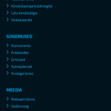
Kinokülastaja kuldreeglid
Liitu kinoklubiga
Kinkekaardid
SÜNDMUSED
Konverents
Ärikliendile
Üritused
Sünnipäevad
Kooliga kinno
MEEDIA
Reklaam kinos
Uudisvoog