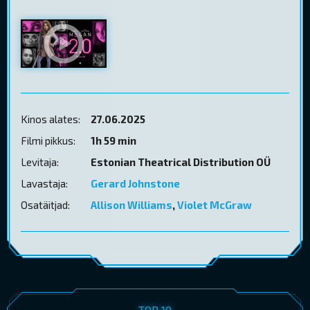
Kinos alates:
27.06.2025
Filmi pikkus:
1h 59 min
Levitaja:
Estonian Theatrical Distribution OÜ
Lavastaja:
Gerard Johnstone
Osatäitjad:
Allison Williams
,
Violet McGraw
TOP 10