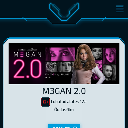
FILMID
PILETID
KINOST
SÜNDMUSED
KONVERENTS
V-KLUBI
KINKEKAARDID
LOGI SISSE
M3GAN 2.0
EST
RUS
ENG
Lubatud alates 12a.
Õudusfilm