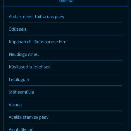
Ämblikmees. Täitsa uus päev
Odüsseia
Käpapatrull: Dinosauruse film
Naudingu nimel
Käsilased ja koletised
Lelulugu 5
Jäätisemüüja
Vaiana
Avalikustamise päev
Ainult üks öö