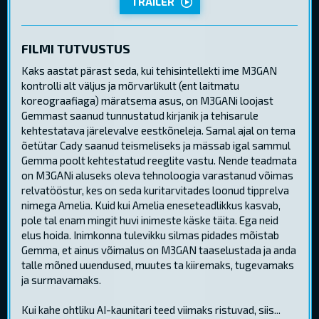
TRAILER
FILMI TUTVUSTUS
Kaks aastat pärast seda, kui tehisintellekti ime M3GAN
kontrolli alt väljus ja mõrvarlikult (ent laitmatu
koreograafiaga) märatsema asus, on M3GANi loojast
Gemmast saanud tunnustatud kirjanik ja tehisarule
kehtestatava järelevalve eestkõneleja. Samal ajal on tema
õetütar Cady saanud teismeliseks ja mässab igal sammul
Gemma poolt kehtestatud reeglite vastu. Nende teadmata
on M3GANi aluseks oleva tehnoloogia varastanud võimas
relvatööstur, kes on seda kuritarvitades loonud tipprelva
nimega Amelia. Kuid kui Amelia eneseteadlikkus kasvab,
pole tal enam mingit huvi inimeste käske täita. Ega neid
elus hoida. Inimkonna tulevikku silmas pidades mõistab
Gemma, et ainus võimalus on M3GAN taaselustada ja anda
talle mõned uuendused, muutes ta kiiremaks, tugevamaks
ja surmavamaks.
Kui kahe ohtliku AI-kaunitari teed viimaks ristuvad, siis...