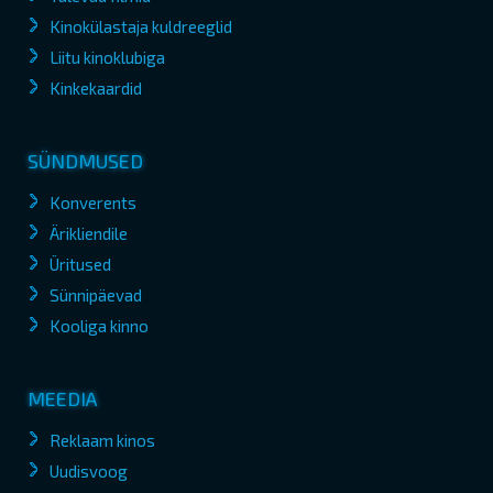
Kinokülastaja kuldreeglid
Liitu kinoklubiga
Kinkekaardid
SÜNDMUSED
Konverents
Ärikliendile
Üritused
Sünnipäevad
Kooliga kinno
MEEDIA
Reklaam kinos
Uudisvoog