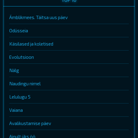
Ämblikmees. Täitsa uus päev
Odüsseia
Käsilased ja koletised
Evolutsioon
Nälg
Naudingu nimel
Lelulugu 5
Vaiana
Avalikustamise päev
Ainult üks öö