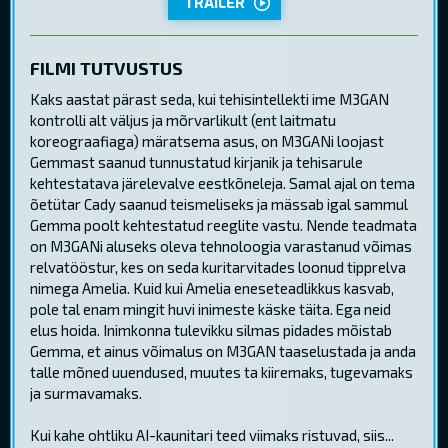
TRAILER
FILMI TUTVUSTUS
Kaks aastat pärast seda, kui tehisintellekti ime M3GAN
kontrolli alt väljus ja mõrvarlikult (ent laitmatu
koreograafiaga) märatsema asus, on M3GANi loojast
Gemmast saanud tunnustatud kirjanik ja tehisarule
kehtestatava järelevalve eestkõneleja. Samal ajal on tema
õetütar Cady saanud teismeliseks ja mässab igal sammul
Gemma poolt kehtestatud reeglite vastu. Nende teadmata
on M3GANi aluseks oleva tehnoloogia varastanud võimas
relvatööstur, kes on seda kuritarvitades loonud tipprelva
nimega Amelia. Kuid kui Amelia eneseteadlikkus kasvab,
pole tal enam mingit huvi inimeste käske täita. Ega neid
elus hoida. Inimkonna tulevikku silmas pidades mõistab
Gemma, et ainus võimalus on M3GAN taaselustada ja anda
talle mõned uuendused, muutes ta kiiremaks, tugevamaks
ja surmavamaks.
Kui kahe ohtliku AI-kaunitari teed viimaks ristuvad, siis...