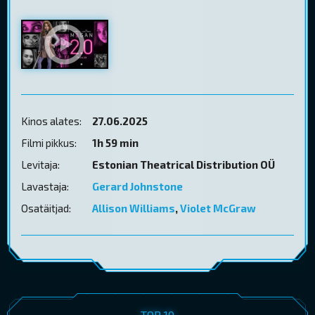
Kinos alates:
27.06.2025
Filmi pikkus:
1h 59 min
Levitaja:
Estonian Theatrical Distribution OÜ
Lavastaja:
Gerard Johnstone
Osatäitjad:
Allison Williams
,
Violet McGraw
TOP 10