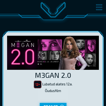
FILMID
PILETID
KINOST
SÜNDMUSED
KONVERENTS
V-KLUBI
KINKEKAARDID
LOGI SISSE
M3GAN 2.0
EST
RUS
ENG
Lubatud alates 12a.
Õudusfilm