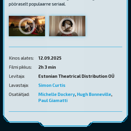
pööraselt populaarne seriaal.
Kinos alates:
12.09.2025
Filmi pikkus:
2h 3 min
Levitaja:
Estonian Theatrical Distribution OÜ
Lavastaja:
Simon Curtis
Osatäitjad:
Michelle Dockery
,
Hugh Bonneville
,
Paul Giamatti