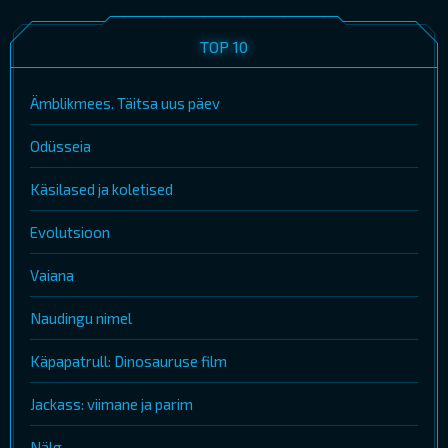
TOP 10
Ämblikmees. Täitsa uus päev
Odüsseia
Käsilased ja koletised
Evolutsioon
Vaiana
Naudingu nimel
Käpapatrull: Dinosauruse film
Jackass: viimane ja parim
Nälg