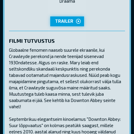
Draama
TRAILER
FILMI TUTVUSTUS
Globaalne fenomen naaseb suurele ekraanile, kui
Crawleyde perekond ja nende teenijad sisenevad
1930ndatesse. Algus on raske. Mary leiab end
seltskondliku skandaali keskpunktis ning perekonda
tabavad ootamatud majandusraskused. Nüüd peab kogu
majapidamine pingutama, et sellest olukorrast välja tulla
ilma, et Crawleyde suguvõsa maine määritud saaks.
Muutustega tuleb kaasa minna, sest tulevik juba
saabumata ei jää. See kehtib ka Downton Abbey seinte
vahel!
Septembrikuu elegantseim kinoelamus "Downton Abbey:
Suur lõppvaatus" on kolmas peatükk saagast, millele
eelnes 2010. aastal alanud ning kuus hooaeg väldanud