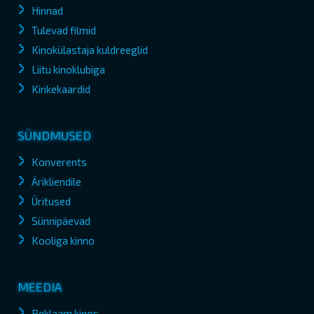
Hinnad
Tulevad filmid
Kinokülastaja kuldreeglid
Liitu kinoklubiga
Kinkekaardid
SÜNDMUSED
Konverents
Ärikliendile
Üritused
Sünnipäevad
Kooliga kinno
MEEDIA
Reklaam kinos