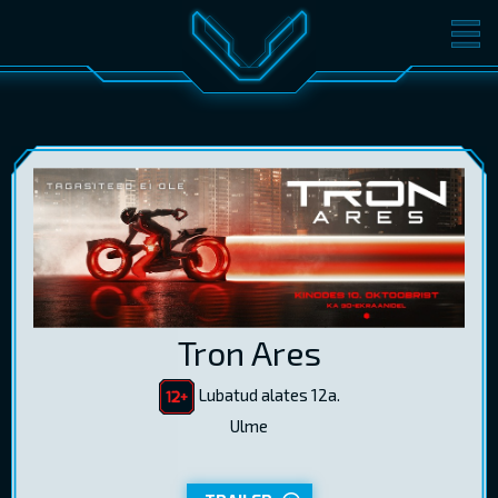
FILMID
PILETID
KINOST
SÜNDMUSED
KONVERENTS
V-KLUBI
KINKEKAARDID
LOGI SISSE
Tron Ares
EST
RUS
ENG
Lubatud alates 12a.
Ulme