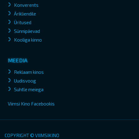
Konverents
Ärikliendile
Üritused
Sünnipäevad
Kooliga kinno
MEEDIA
Reklaam kinos
Uudisvoog
Suhtle meiega
Viimsi Kino Facebookis
COPYRIGHT © VIIMSIKINO