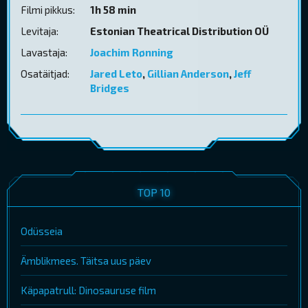
Filmi pikkus:
1h 58 min
Levitaja:
Estonian Theatrical Distribution OÜ
Lavastaja:
Joachim Rønning
Osatäitjad:
Jared Leto
,
Gillian Anderson
,
Jeff
Bridges
TOP 10
Odüsseia
Ämblikmees. Täitsa uus päev
Käpapatrull: Dinosauruse film