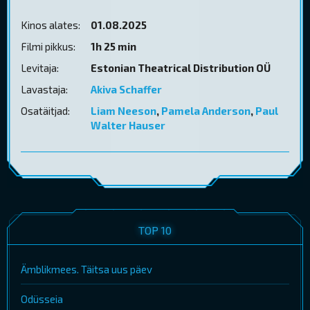
Kinos alates:
01.08.2025
Filmi pikkus:
1h 25 min
Levitaja:
Estonian Theatrical Distribution OÜ
Lavastaja:
Akiva Schaffer
Osatäitjad:
Liam Neeson
,
Pamela Anderson
,
Paul
Walter Hauser
TOP 10
Ämblikmees. Täitsa uus päev
Odüsseia