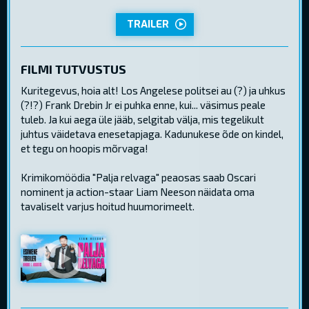
TRAILER
FILMI TUTVUSTUS
Kuritegevus, hoia alt! Los Angelese politsei au (?) ja uhkus
(?!?) Frank Drebin Jr ei puhka enne, kui... väsimus peale
tuleb. Ja kui aega üle jääb, selgitab välja, mis tegelikult
juhtus väidetava enesetapjaga. Kadunukese õde on kindel,
et tegu on hoopis mõrvaga!
Krimikomöödia "Palja relvaga" peaosas saab Oscari
nominent ja action-staar Liam Neeson näidata oma
tavaliselt varjus hoitud huumorimeelt.