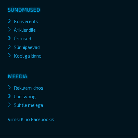
SÜNDMUSED
Konverents
Ärikliendile
Üritused
Sünnipäevad
Kooliga kinno
MEEDIA
Reklaam kinos
Uudisvoog
Suhtle meiega
Viimsi Kino Facebookis