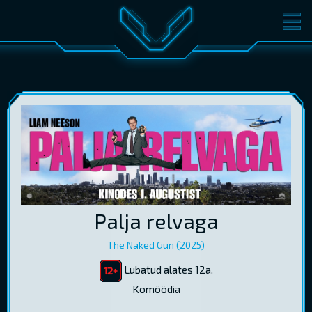
FILMID
PILETID
KINOST
SÜNDMUSED
KONVERENTS
V-KLUBI
KINKEKAARDID
LOGI SISSE
Palja relvaga
EST
RUS
ENG
The Naked Gun (2025)
Lubatud alates 12a.
Komöödia