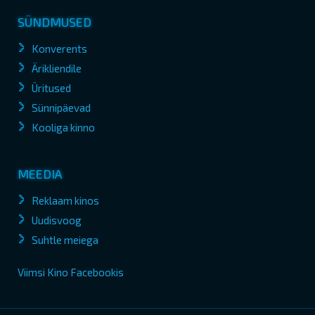
SÜNDMUSED
Konverents
Ärikliendile
Üritused
Sünnipäevad
Kooliga kinno
MEEDIA
Reklaam kinos
Uudisvoog
Suhtle meiega
Viimsi Kino Facebookis