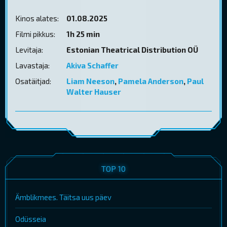
Kinos alates:
01.08.2025
Filmi pikkus:
1h 25 min
Levitaja:
Estonian Theatrical Distribution OÜ
Lavastaja:
Akiva Schaffer
Osatäitjad:
Liam Neeson
,
Pamela Anderson
,
Paul
Walter Hauser
TOP 10
Ämblikmees. Täitsa uus päev
Odüsseia