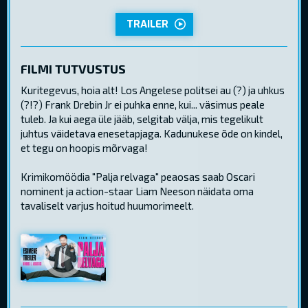
TRAILER
FILMI TUTVUSTUS
Kuritegevus, hoia alt! Los Angelese politsei au (?) ja uhkus
(?!?) Frank Drebin Jr ei puhka enne, kui... väsimus peale
tuleb. Ja kui aega üle jääb, selgitab välja, mis tegelikult
juhtus väidetava enesetapjaga. Kadunukese õde on kindel,
et tegu on hoopis mõrvaga!
Krimikomöödia "Palja relvaga" peaosas saab Oscari
nominent ja action-staar Liam Neeson näidata oma
tavaliselt varjus hoitud huumorimeelt.