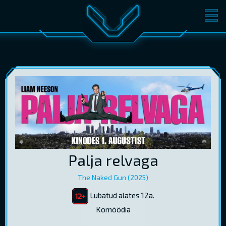
FILMID
PILETID
KINOST
SÜNDMUSED
KONVERENTS
V-KLUBI
KINKEKAARDID
LOGI SISSE
Palja relvaga
EST
RUS
ENG
The Naked Gun (2025)
Lubatud alates 12a.
Komöödia