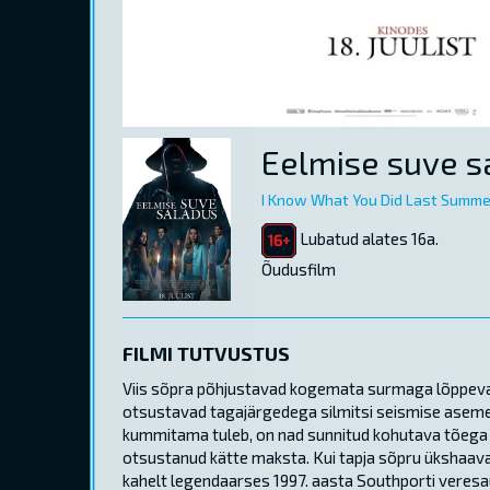
Eelmise suve s
I Know What You Did Last Summe
Lubatud alates 16a.
Õudusfilm
FILMI TUTVUSTUS
Viis sõpra põhjustavad kogemata surmaga lõppeva
otsustavad tagajärgedega silmitsi seismise asemel
kummitama tuleb, on nad sunnitud kohutava tõega si
otsustanud kätte maksta. Kui tapja sõpru ükshaaval
kahelt legendaarses 1997. aasta Southporti veresau