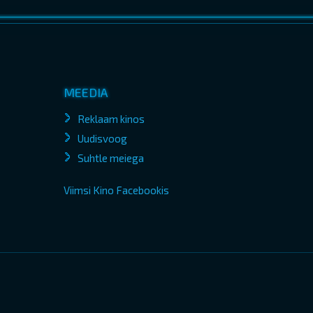
MEEDIA
Reklaam kinos
Uudisvoog
Suhtle meiega
Viimsi Kino Facebookis