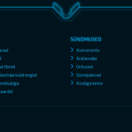
SÜNDMUSED
avad
Konverents
d
Ärikliendile
d filmid
Üritused
lastaja kuldreeglid
Sünnipäevad
kinoklubiga
Kooliga kinno
kaardid