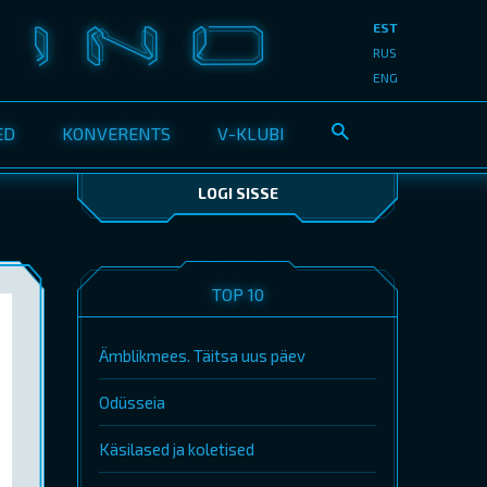
EST
RUS
ENG
ED
KONVERENTS
V-KLUBI
LOGI SISSE
TOP 10
Ämblikmees. Täitsa uus päev
Odüsseia
Käsilased ja koletised