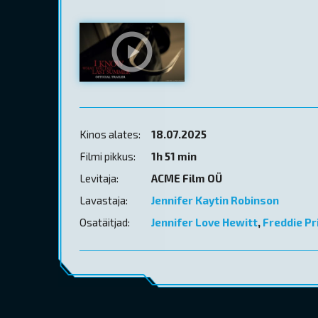
Kinos alates:
18.07.2025
Filmi pikkus:
1h 51 min
Levitaja:
ACME Film OÜ
Lavastaja:
Jennifer Kaytin Robinson
Osatäitjad:
Jennifer Love Hewitt
,
Freddie Pri