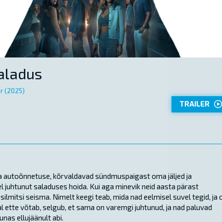
aladus
r (2025)
TRAILER
 autoõnnetuse, kõrvaldavad sündmuspaigast oma jäljed ja
 juhtunut saladuses hoida. Kui aga minevik neid aasta pärast
lmitsi seisma. Nimelt keegi teab, mida nad eelmisel suvel tegid, ja 
 ette võtab, selgub, et sama on varemgi juhtunud, ja nad paluvad
nas ellujäänult abi.