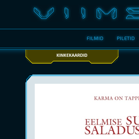
FILMID
PILETID
KINKEKAARDID