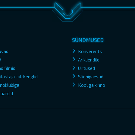
SÜNDMUSED
avad
Konverents
d
Ärikliendile
d filmid
Üritused
lastaja kuldreeglid
Sünnipäevad
kinoklubiga
Kooliga kinno
kaardid