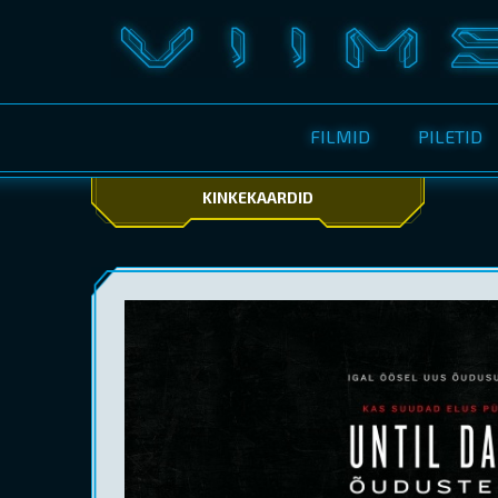
FILMID
PILETID
KINKEKAARDID