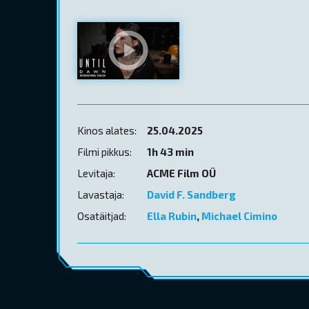
Kinos alates:
25.04.2025
Filmi pikkus:
1h 43 min
Levitaja:
ACME Film OÜ
Lavastaja:
David F. Sandberg
Osatäitjad:
Ella Rubin
,
Michael Cimino