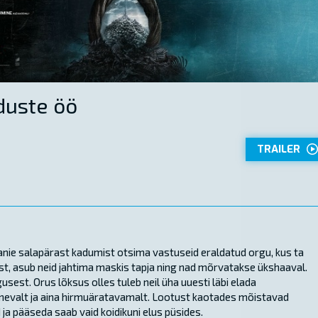
duste öö
TRAILER
anie salapärast kadumist otsima vastuseid eraldatud orgu, kus ta
st, asub neid jahtima maskis tapja ning nad mõrvatakse ükshaaval.
usest. Orus lõksus olles tuleb neil üha uuesti läbi elada
rinevalt ja aina hirmuäratavamalt. Lootust kaotades mõistavad
 ja pääseda saab vaid koidikuni elus püsides.