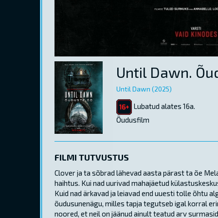
Until Dawn. Õu
Until Dawn (2025)
Lubatud alates 16a.
Õudusfilm
FILMI TUTVUSTUS
Clover ja ta sõbrad lähevad aasta pärast ta õe Mel
haihtus. Kui nad uurivad mahajäetud külastuskesku
Kuid nad ärkavad ja leiavad end uuesti tolle õhtu alg
õudusunenägu, milles tapja tegutseb igal korral e
noored, et neil on jäänud ainult teatud arv surmasid