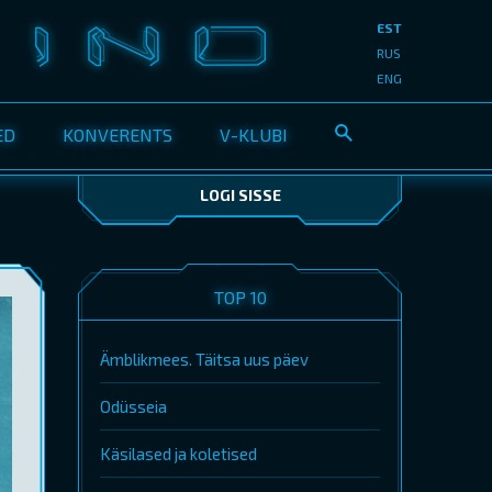
EST
RUS
ENG
ED
KONVERENTS
V-KLUBI
LOGI SISSE
TOP 10
Ämblikmees. Täitsa uus päev
Odüsseia
Käsilased ja koletised