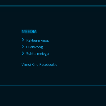
MEEDIA
Reklaam kinos
Uudisvoog
Suhtle meiega
Viimsi Kino Facebookis