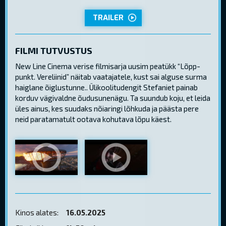
TRAILER
FILMI TUTVUSTUS
New Line Cinema verise filmisarja uusim peatükk “Lõpp-
punkt. Vereliinid” näitab vaatajatele, kust sai alguse surma
haiglane õiglustunne.. Ülikoolitudengit Stefaniet painab
korduv vägivaldne õudusunenägu. Ta suundub koju, et leida
üles ainus, kes suudaks nõiaringi lõhkuda ja päästa pere
neid paratamatult ootava kohutava lõpu käest.
Kinos alates:
16.05.2025