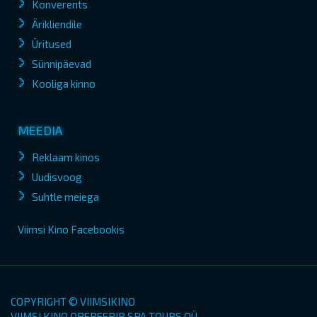
Konverents
Ärikliendile
Üritused
Sünnipäevad
Kooliga kinno
MEEDIA
Reklaam kinos
Uudisvoog
Suhtle meiega
Viimsi Kino Facebookis
COPYRIGHT © VIIMSIKINO
VIIMSI KINO OPEREERIB SPA TOURS OÜ