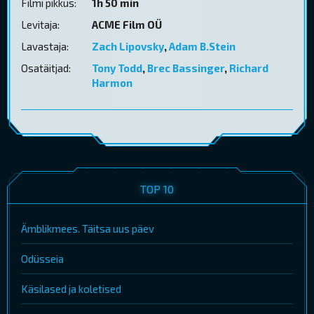
Filmi pikkus:
1h 50 min
Levitaja:
ACME Film OÜ
Lavastaja:
Zach Lipovsky
,
Adam B.Stein
Osatäitjad:
Tony Todd
,
Brec Bassinger
,
Richard
Harmon
TOP 10
Ämblikmees. Täitsa uus päev
Odüsseia
Käsilased ja koletised