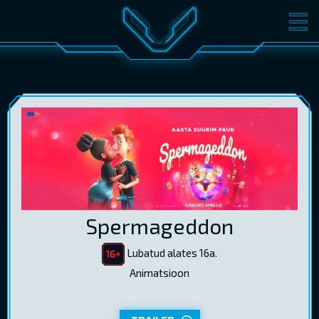
FILMID
PILETID
KINOST
SÜNDMUSED
KONVERENTS
V-KLUBI
KINKEKAARDID
LOGI SISSE
Spermageddon
EST
RUS
ENG
Lubatud alates 16a.
Animatsioon