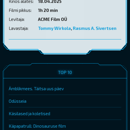
Kinos alates:
18.04.2025
Filmi pikkus:
1h 20 min
Levitaja:
ACME Film OÜ
Lavastaja:
Tommy Wirkola
,
Rasmus A. Sivertsen
TOP 10
Ämblikmees. Täitsa uus päev
Odüsseia
Käsilased ja koletised
Käpapatrull: Dinosauruse film