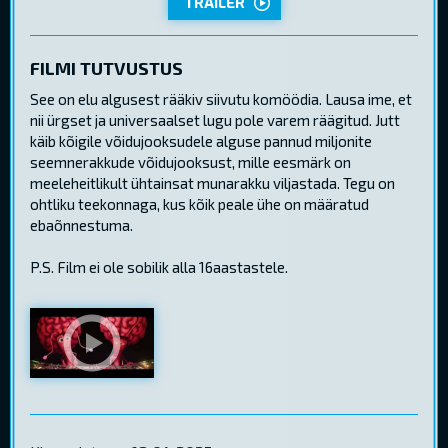
TRAILER
FILMI TUTVUSTUS
See on elu algusest rääkiv siivutu komöödia. Lausa ime, et
nii ürgset ja universaalset lugu pole varem räägitud. Jutt
käib kõigile võidujooksudele alguse pannud miljonite
seemnerakkude võidujooksust, mille eesmärk on
meeleheitlikult ühtainsat munarakku viljastada. Tegu on
ohtliku teekonnaga, kus kõik peale ühe on määratud
ebaõnnestuma.
P.S. Film ei ole sobilik alla 16aastastele.