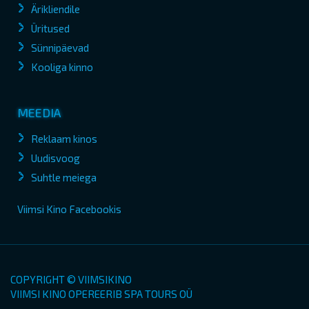
Ärikliendile
Üritused
Sünnipäevad
Kooliga kinno
MEEDIA
Reklaam kinos
Uudisvoog
Suhtle meiega
Viimsi Kino Facebookis
COPYRIGHT © VIIMSIKINO
VIIMSI KINO OPEREERIB SPA TOURS OÜ