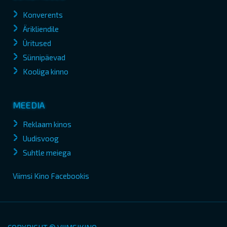
Konverents
Ärikliendile
Üritused
Sünnipäevad
Kooliga kinno
MEEDIA
Reklaam kinos
Uudisvoog
Suhtle meiega
Viimsi Kino Facebookis