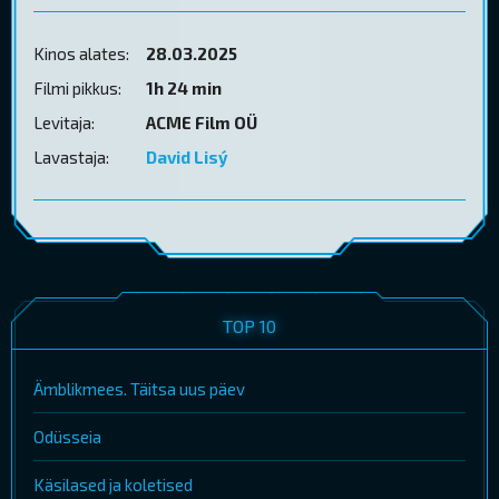
Kinos alates:
28.03.2025
Filmi pikkus:
1h 24 min
Levitaja:
ACME Film OÜ
Lavastaja:
David Lisý
TOP 10
Ämblikmees. Täitsa uus päev
Odüsseia
Käsilased ja koletised