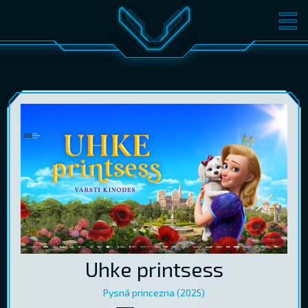
FILMID
PILETID
KINOST
SÜNDMUSED
KONVERENTS
V-KLUBI
KINKEKAARDID
LOGI SISSE
EST
RUS
ENG
Uhke printsess
Pysná princezna (2025)