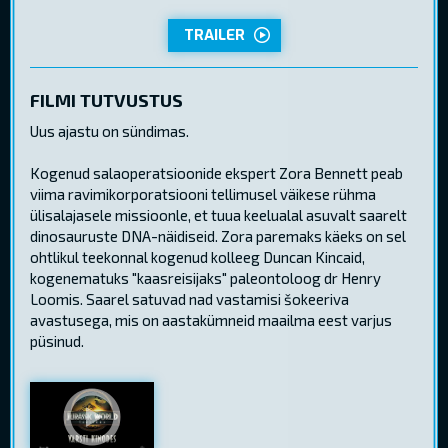
TRAILER
FILMI TUTVUSTUS
Uus ajastu on sündimas.
Kogenud salaoperatsioonide ekspert Zora Bennett peab
viima ravimikorporatsiooni tellimusel väikese rühma
ülisalajasele missioonle, et tuua keelualal asuvalt saarelt
dinosauruste DNA-näidiseid. Zora paremaks käeks on sel
ohtlikul teekonnal kogenud kolleeg Duncan Kincaid,
kogenematuks "kaasreisijaks" paleontoloog dr Henry
Loomis. Saarel satuvad nad vastamisi šokeeriva
avastusega, mis on aastakümneid maailma eest varjus
püsinud.