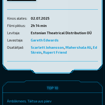
Kinos alates:
02.07.2025
Filmi pikkus:
2h 14 min
Levitaja:
Estonian Theatrical Distribution OÜ
Lavastaja:
Gareth Edwards
Osatäitjad:
Scarlett Johansson
,
Mahershala Ali
,
Ed
Skrein
,
Rupert Friend
TOP 10
Ämblikmees. Täitsa uus päev