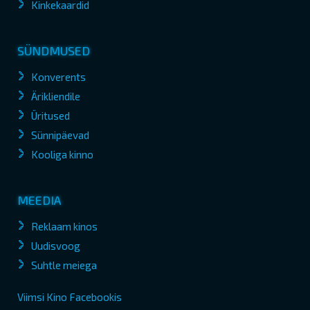
Kinkekaardid
SÜNDMUSED
Konverents
Ärikliendile
Üritused
Sünnipäevad
Kooliga kinno
MEEDIA
Reklaam kinos
Uudisvoog
Suhtle meiega
Viimsi Kino Facebookis