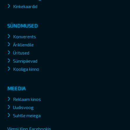
Kinkekaardid
SÜNDMUSED
Konverents
Ärikliendile
Üritused
Sünnipäevad
Kooliga kinno
MEEDIA
Reklaam kinos
Uudisvoog
Suhtle meiega
Viimsi Kino Facebookis