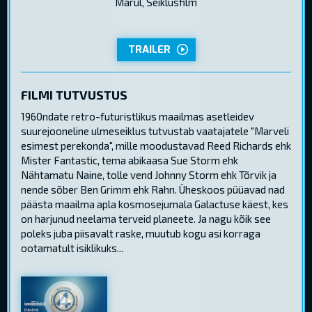
Märul, Seiklusfilm
TRAILER
FILMI TUTVUSTUS
1960ndate retro-futuristlikus maailmas asetleidev
suurejooneline ulmeseiklus tutvustab vaatajatele "Marveli
esimest perekonda", mille moodustavad Reed Richards ehk
Mister Fantastic, tema abikaasa Sue Storm ehk
Nähtamatu Naine, tolle vend Johnny Storm ehk Tõrvik ja
nende sõber Ben Grimm ehk Rahn. Üheskoos püüavad nad
päästa maailma apla kosmosejumala Galactuse käest, kes
on harjunud neelama terveid planeete. Ja nagu kõik see
poleks juba piisavalt raske, muutub kogu asi korraga
ootamatult isiklikuks...