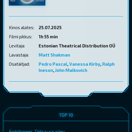
Kinos alates:
25.07.2025
Filmi pikkus:
1h 55 min
Levitaja:
Estonian Theatrical Distribution OÜ
Lavastaja:
Matt Shakman
Osatäitjad:
Pedro Pascal
,
Vanessa Kirby
,
Ralph
Ineson
,
John Malkovich
TOP 10
Ämblikmees. Täitsa uus päev