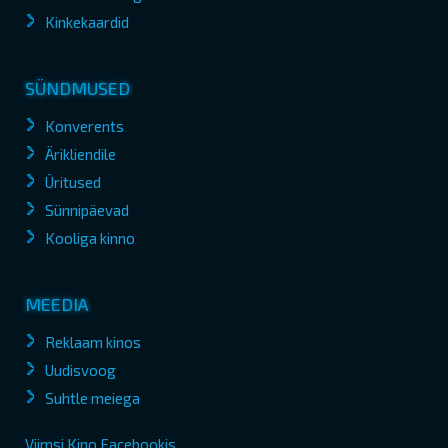
Kinkekaardid
SÜNDMUSED
Konverents
Ärikliendile
Üritused
Sünnipäevad
Kooliga kinno
MEEDIA
Reklaam kinos
Uudisvoog
Suhtle meiega
Viimsi Kino Facebookis