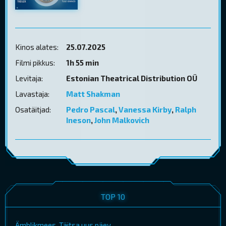
Kinos alates:
25.07.2025
Filmi pikkus:
1h 55 min
Levitaja:
Estonian Theatrical Distribution OÜ
Lavastaja:
Matt Shakman
Osatäitjad:
Pedro Pascal
,
Vanessa Kirby
,
Ralph
Ineson
,
John Malkovich
TOP 10
Ämblikmees. Täitsa uus päev