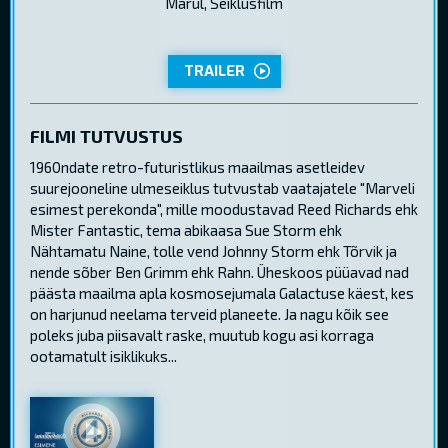
Märul, Seiklusfilm
TRAILER
FILMI TUTVUSTUS
1960ndate retro-futuristlikus maailmas asetleidev
suurejooneline ulmeseiklus tutvustab vaatajatele "Marveli
esimest perekonda", mille moodustavad Reed Richards ehk
Mister Fantastic, tema abikaasa Sue Storm ehk
Nähtamatu Naine, tolle vend Johnny Storm ehk Tõrvik ja
nende sõber Ben Grimm ehk Rahn. Üheskoos püüavad nad
päästa maailma apla kosmosejumala Galactuse käest, kes
on harjunud neelama terveid planeete. Ja nagu kõik see
poleks juba piisavalt raske, muutub kogu asi korraga
ootamatult isiklikuks...