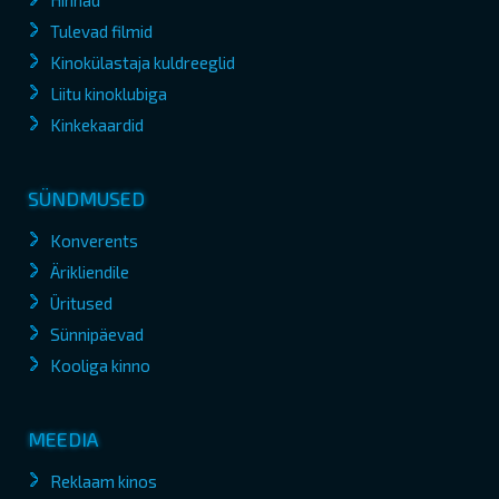
Hinnad
Tulevad filmid
Kinokülastaja kuldreeglid
Liitu kinoklubiga
Kinkekaardid
SÜNDMUSED
Konverents
Ärikliendile
Üritused
Sünnipäevad
Kooliga kinno
MEEDIA
Reklaam kinos