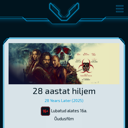
FILMID
PILETID
KINOST
SÜNDMUSED
KONVERENTS
V-KLUBI
KINKEKAARDID
LOGI SISSE
28 aastat hiljem
EST
RUS
ENG
28 Years Later (2025)
Lubatud alates 16a.
Õudusfilm