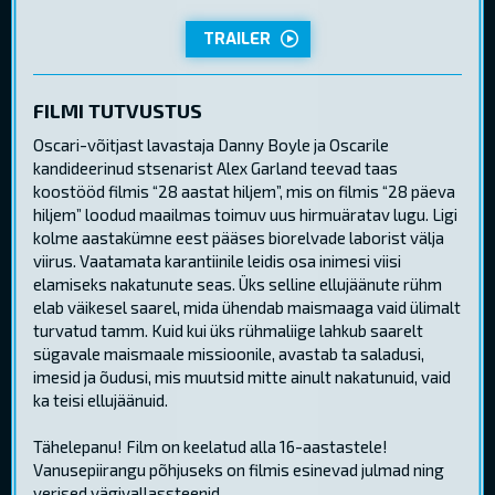
TRAILER
FILMI TUTVUSTUS
Oscari-võitjast lavastaja Danny Boyle ja Oscarile
kandideerinud stsenarist Alex Garland teevad taas
koostööd filmis “28 aastat hiljem”, mis on filmis “28 päeva
hiljem” loodud maailmas toimuv uus hirmuäratav lugu. Ligi
kolme aastakümne eest pääses biorelvade laborist välja
viirus. Vaatamata karantiinile leidis osa inimesi viisi
elamiseks nakatunute seas. Üks selline ellujäänute rühm
elab väikesel saarel, mida ühendab maismaaga vaid ülimalt
turvatud tamm. Kuid kui üks rühmaliige lahkub saarelt
sügavale maismaale missioonile, avastab ta saladusi,
imesid ja õudusi, mis muutsid mitte ainult nakatunuid, vaid
ka teisi ellujäänuid.
Tähelepanu! Film on keelatud alla 16-aastastele!
Vanusepiirangu põhjuseks on filmis esinevad julmad ning
verised vägivallassteenid.