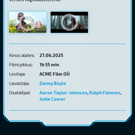
Kinos alates:
27.06.2025
Filmi pikkus:
1h 55 min
Levitaja:
ACME Film OÜ
Lavastaja:
Danny Boyle
Osatäitjad:
Aaron Taylor-Johnson
,
Ralph Fiennes
,
Jodie Comer