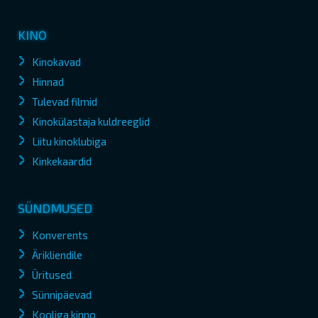
KINO
Kinokavad
Hinnad
Tulevad filmid
Kinokülastaja kuldreeglid
Liitu kinoklubiga
Kinkekaardid
SÜNDMUSED
Konverents
Ärikliendile
Üritused
Sünnipäevad
Kooliga kinno