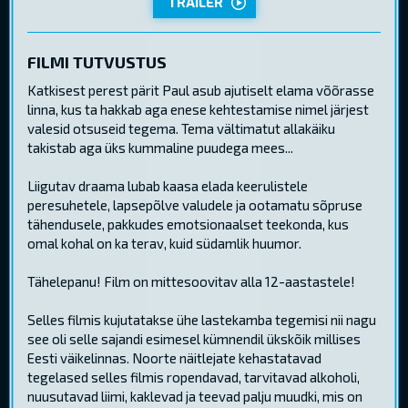
TRAILER
FILMI TUTVUSTUS
Katkisest perest pärit Paul asub ajutiselt elama võõrasse
linna, kus ta hakkab aga enese kehtestamise nimel järjest
valesid otsuseid tegema. Tema vältimatut allakäiku
takistab aga üks kummaline puudega mees...
Liigutav draama lubab kaasa elada keerulistele
peresuhetele, lapsepõlve valudele ja ootamatu sõpruse
tähendusele, pakkudes emotsionaalset teekonda, kus
omal kohal on ka terav, kuid südamlik huumor.
Tähelepanu! Film on mittesoovitav alla 12-aastastele!
Selles filmis kujutatakse ühe lastekamba tegemisi nii nagu
see oli selle sajandi esimesel kümnendil ükskõik millises
Eesti väikelinnas. Noorte näitlejate kehastatavad
tegelased selles filmis ropendavad, tarvitavad alkoholi,
nuusutavad liimi, kaklevad ja teevad palju muudki, mis on