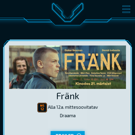
FILMID
PILETID
KINOST
SÜNDMUSED
KONVERENTS
V-KLUBI
KINKEKAARDID
LOGI SISSE
Fränk
EST
RUS
ENG
Alla 12a. mittesoovitatav
Draama