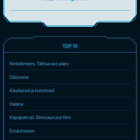
TOP 10
Ämblikmees. Täitsa uus päev
Odüsseia
Käsilased ja koletised
Vaiana
Käpapatrull: Dinosauruse film
Evolutsioon