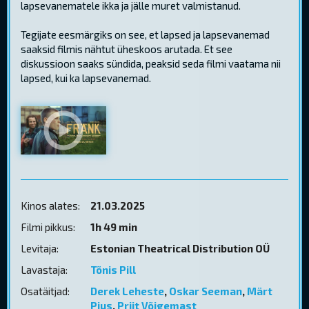
lapsevanematele ikka ja jälle muret valmistanud.
Tegijate eesmärgiks on see, et lapsed ja lapsevanemad
saaksid filmis nähtut üheskoos arutada. Et see
diskussioon saaks sündida, peaksid seda filmi vaatama nii
lapsed, kui ka lapsevanemad.
Kinos alates:
21.03.2025
Filmi pikkus:
1h 49 min
Levitaja:
Estonian Theatrical Distribution OÜ
Lavastaja:
Tõnis Pill
Osatäitjad:
Derek Leheste
,
Oskar Seeman
,
Märt
Pius
,
Priit Võigemast