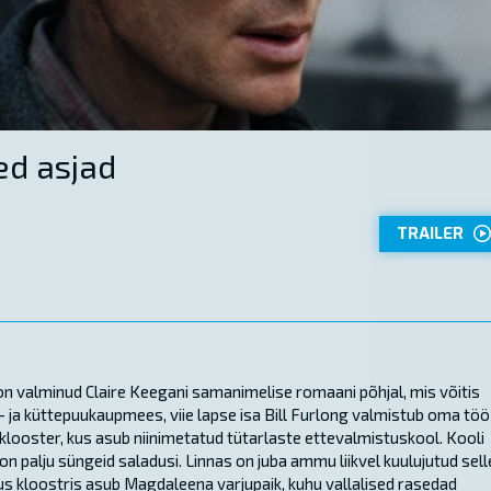
ed asjad
TRAILER
 on valminud Claire Keegani samanimelise romaani põhjal, mis võitis
öe- ja küttepuukaupmees, viie lapse isa Bill Furlong valmistub oma töö
klooster, kus asub niinimetatud tütarlaste ettevalmistuskool. Kooli
 on palju süngeid saladusi. Linnas on juba ammu liikvel kuulujutud sell
kus kloostris asub Magdaleena varjupaik, kuhu vallalised rasedad