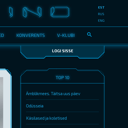
EST
RUS
ENG
ED
KONVERENTS
V-KLUBI
LOGI SISSE
TOP 10
Ämblikmees. Täitsa uus päev
Odüsseia
Käsilased ja koletised