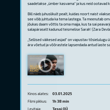
saadetakse „ümber kasvama“ ja kus neid ootavad 
Bill näeb juhuslikult pealt, kuidas noort naist viiaks
see võib juhtuda ka tema lastega. Ta meenutab oma
jõukas daam võttis ta oma majja, kus ta sai peavarj
salapäraselt kadunud teismelise Sarah’ (Zara Devlin),
„Sellised väikesed asjad“ on vapustav tõsielulugu 
ära võetud ja võõrastele lapsendada antud laste s
Kinos alates:
03.01.2025
Filmi pikkus:
1h 38 min
Levitaja:
Tespi OÜ