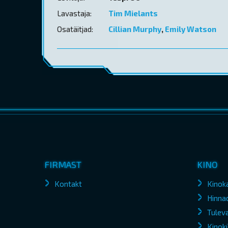
Lavastaja:
Tim Mielants
Osatäitjad:
Cillian Murphy
,
Emily Watson
FIRMAST
KINO
Kontakt
Kinok
Hinna
Tuleva
Kinokü