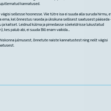
kujutlematud kannatused.
e vägisi sellesse hoonesse. Viie tütre isa ei suuda alla suruda hirmu, e
 ema, kel õnnestus raseda ja üksikuna sellisest saatusest pääseda 
u ja kaitset. Leidnud külma ja pimedasse söekeldrisse lukustatud
 kes palub abi, ei suuda Bill enam vaikida...
ühiskonna julmusest, õnnetute naiste kannatustest ning neilt vägisi
aatusest.