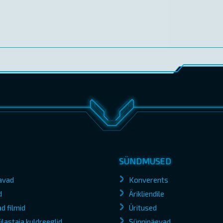
SÜNDMUSED
avad
Konverents
d
Ärikliendile
d filmid
Üritused
lastaja kuldreeglid
Sünnipäevad