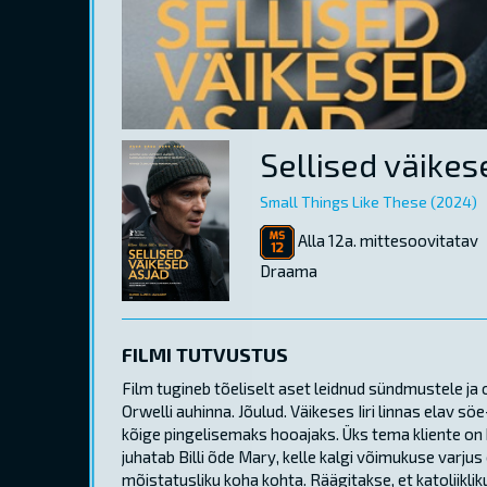
Sellised väikes
Small Things Like These (2024)
Alla 12a. mittesoovitatav
Draama
FILMI TUTVUSTUS
Film tugineb tõeliselt aset leidnud sündmustele ja
Orwelli auhinna. Jõulud. Väikeses Iiri linnas elav s
kõige pingelisemaks hooajaks. Üks tema kliente on 
juhatab Billi õde Mary, kelle kalgi võimukuse varjus
mõistatusliku koha kohta. Räägitakse, et katoliikli