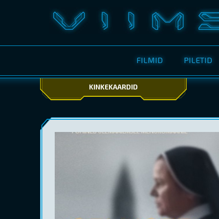
FILMID
PILETID
KINKEKAARDID