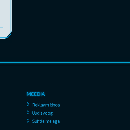
MEEDIA
Reklaam kinos
Uudisvoog
Suhtle meiega