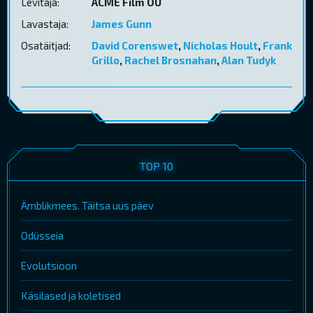
Levitaja:
ACME Film OÜ
Lavastaja:
James Gunn
Osatäitjad:
David Corenswet
,
Nicholas Hoult
,
Frank
Grillo
,
Rachel Brosnahan
,
Alan Tudyk
TOP 10
Ämblikmees. Täitsa uus päev
Odüsseia
Evolutsioon
Käsilased ja koletised