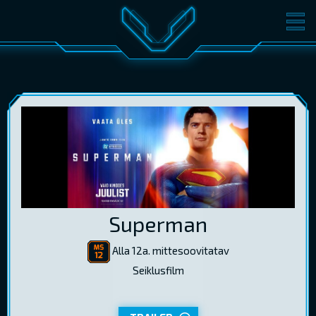
FILMID
PILETID
KINOST
SÜNDMUSED
KONVERENTS
V-KLUBI
KINKEKAARDID
LOGI SISSE
Superman
EST
RUS
ENG
Alla 12a. mittesoovitatav
Seiklusfilm