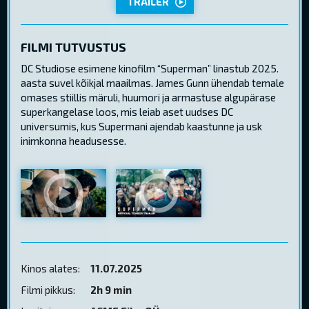
TRAILER
FILMI TUTVUSTUS
DC Studiose esimene kinofilm “Superman” linastub 2025.
aasta suvel kõikjal maailmas. James Gunn ühendab temale
omases stiillis märuli, huumori ja armastuse algupärase
superkangelase loos, mis leiab aset uudses DC
universumis, kus Supermani ajendab kaastunne ja usk
inimkonna headusesse.
Kinos alates:
11.07.2025
Filmi pikkus:
2h 9 min