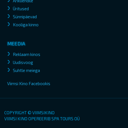
Ärikliendile
Üritused
Sünnipäevad
Kooliga kinno
MEEDIA
Reklaam kinos
Uudisvoog
Suhtle meiega
Viimsi Kino Facebookis
COPYRIGHT © VIIMSIKINO
VIIMSI KINO OPEREERIB SPA TOURS OÜ