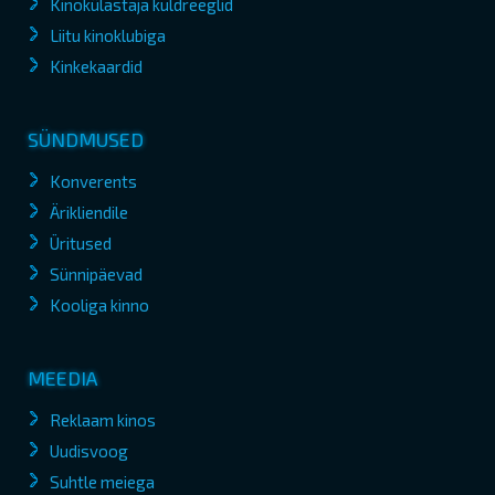
Kinokülastaja kuldreeglid
Liitu kinoklubiga
Kinkekaardid
SÜNDMUSED
Konverents
Ärikliendile
Üritused
Sünnipäevad
Kooliga kinno
MEEDIA
Reklaam kinos
Uudisvoog
Suhtle meiega