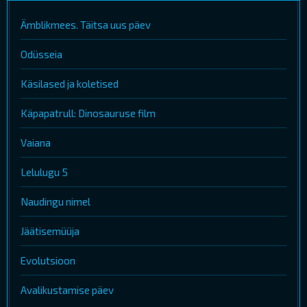
Ämblikmees. Täitsa uus päev
Odüsseia
Käsilased ja koletised
Käpapatrull: Dinosauruse film
Vaiana
Lelulugu 5
Naudingu nimel
Jäätisemüüja
Evolutsioon
Avalikustamise päev