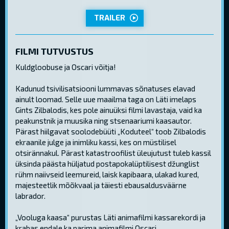
TRAILER
FILMI TUTVUSTUS
Kuldgloobuse ja Oscari võitja!
Kadunud tsivilisatsiooni lummavas sõnatuses elavad
ainult loomad. Selle uue maailma taga on Läti imelaps
Gints Zilbalodis, kes pole ainuüksi filmi lavastaja, vaid ka
peakunstnik ja muusika ning stsenaariumi kaasautor.
Pärast hiilgavat soolodebüüti „Koduteel“ toob Zilbalodis
ekraanile julge ja inimliku kassi, kes on müstilisel
otsirännakul. Pärast katastroofilist üleujutust tuleb kassil
üksinda päästa hüljatud postapokalüptilisest džunglist
rühm naiivseid leemureid, laisk kapibaara, ulakad kured,
majesteetlik mõõkvaal ja täiesti ebausaldusväärne
labrador.
„Vooluga kaasa“ purustas Läti animafilmi kassarekordi ja
krabas endale ka parima animafilmi Oscari.