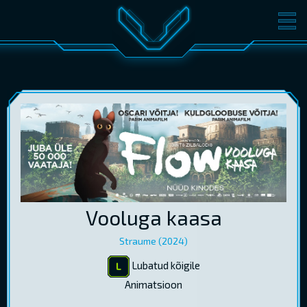
FILMID
PILETID
KINOST
SÜNDMUSED
KONVERENTS
V-KLUBI
KINKEKAARDID
LOGI SISSE
Vooluga kaasa
EST
RUS
ENG
Straume (2024)
Lubatud kõigile
Animatsioon