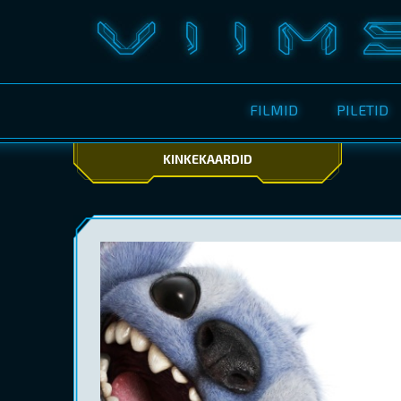
FILMID
PILETID
KINKEKAARDID