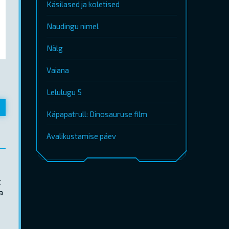
Käsilased ja koletised
Naudingu nimel
Nälg
Vaiana
Lelulugu 5
Käpapatrull: Dinosauruse film
Avalikustamise päev
t
a