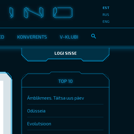
EST
RUS
ENG
ED
KONVERENTS
V-KLUBI
LOGI SISSE
TOP 10
Ämblikmees. Täitsa uus päev
Odüsseia
Evolutsioon