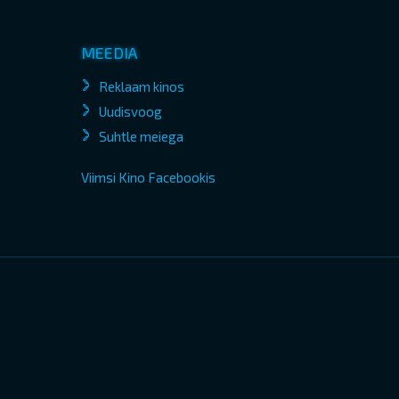
MEEDIA
Reklaam kinos
Uudisvoog
Suhtle meiega
Viimsi Kino Facebookis