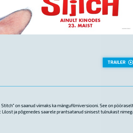
TRAILER
a Stitch" on saanud viimaks ka mängufilmiversiooni. See on pöörasel
st Lilost ja põgenedes saarele prantsatanud sinisest tulnukast nimeg