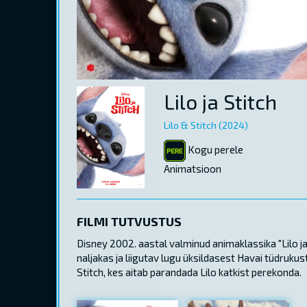
Lilo ja Stitch
Lilo & Stitch (2024)
Kogu perele
Animatsioon
FILMI TUTVUSTUS
Disney 2002. aastal valminud animaklassika "Lilo j
naljakas ja liigutav lugu üksildasest Havai tüdruku
Stitch, kes aitab parandada Lilo katkist perekonda.