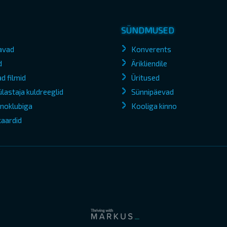
SÜNDMUSED
avad
Konverents
d
Ärikliendile
d filmid
Üritused
lastaja kuldreeglid
Sünnipäevad
kinoklubiga
Kooliga kinno
kaardid