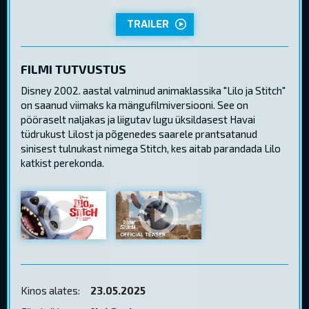
TRAILER
FILMI TUTVUSTUS
Disney 2002. aastal valminud animaklassika "Lilo ja Stitch"
on saanud viimaks ka mängufilmiversiooni. See on
pööraselt naljakas ja liigutav lugu üksildasest Havai
tüdrukust Lilost ja põgenedes saarele prantsatanud
sinisest tulnukast nimega Stitch, kes aitab parandada Lilo
katkist perekonda.
Kinos alates:
23.05.2025