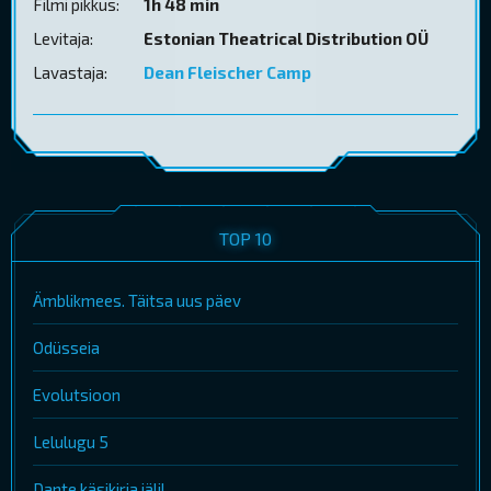
Filmi pikkus:
1h 48 min
Levitaja:
Estonian Theatrical Distribution OÜ
Lavastaja:
Dean Fleischer Camp
TOP 10
Ämblikmees. Täitsa uus päev
Odüsseia
Evolutsioon
Lelulugu 5
Dante käsikirja jälil