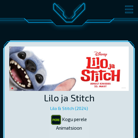
FILMID
PILETID
KINOST
SÜNDMUSED
KONVERENTS
V-KLUBI
KINKEKAARDID
LOGI SISSE
Lilo ja Stitch
EST
RUS
ENG
Lilo & Stitch (2024)
Kogu perele
Animatsioon