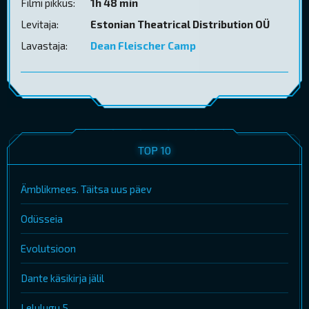
Filmi pikkus:
1h 48 min
Levitaja:
Estonian Theatrical Distribution OÜ
Lavastaja:
Dean Fleischer Camp
TOP 10
Ämblikmees. Täitsa uus päev
Odüsseia
Evolutsioon
Dante käsikirja jälil
Lelulugu 5