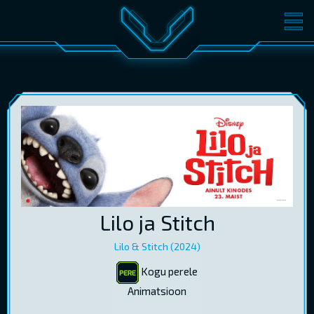
FILMID
PILETID
KINOST
SÜNDMUSED
KONVERENTS
V-KLUBI
KINKEKAARDID
LOGI SISSE
Lilo ja Stitch
EST
RUS
ENG
Lilo & Stitch (2024)
Kogu perele
Animatsioon