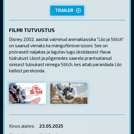
TRAILER
FILMI TUTVUSTUS
Disney 2002. aastal valminud animaklassika "Lilo ja Stitch"
on saanud viimaks ka mängufilmiversiooni. See on
pööraselt naljakas ja liigutav lugu üksildasest Havai
tüdrukust Lilost ja põgenedes saarele prantsatanud
sinisest tulnukast nimega Stitch, kes aitab parandada Lilo
katkist perekonda.
Kinos alates:
23.05.2025