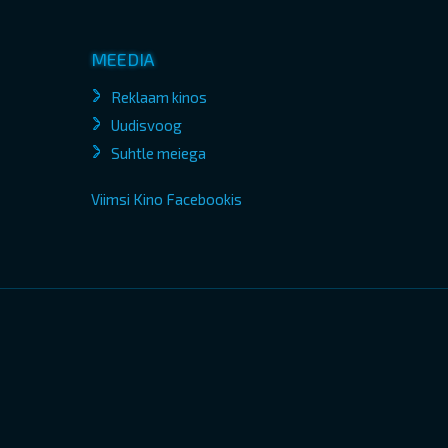
MEEDIA
Reklaam kinos
Uudisvoog
Suhtle meiega
Viimsi Kino Facebookis