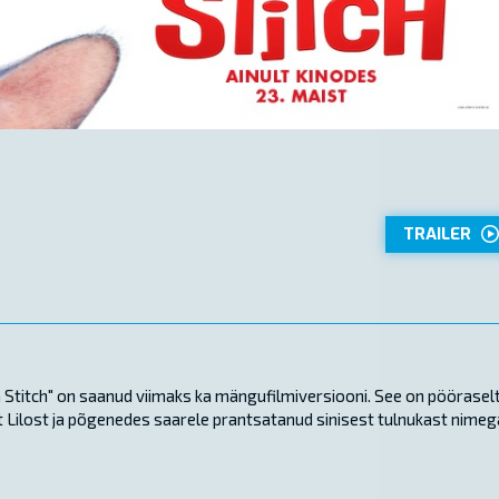
TRAILER
a Stitch" on saanud viimaks ka mängufilmiversiooni. See on pöörasel
st Lilost ja põgenedes saarele prantsatanud sinisest tulnukast nimeg