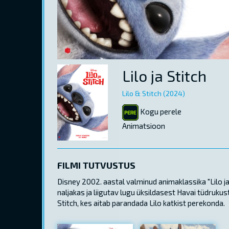
Lilo ja Stitch
Lilo & Stitch (2024)
Kogu perele
Animatsioon
FILMI TUTVUSTUS
Disney 2002. aastal valminud animaklassika "Lilo j
naljakas ja liigutav lugu üksildasest Havai tüdruku
Stitch, kes aitab parandada Lilo katkist perekonda.