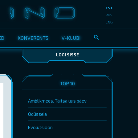
EST
RUS
ENG
ED
KONVERENTS
V-KLUBI
LOGI SISSE
TOP 10
Ämblikmees. Täitsa uus päev
Odüsseia
Evolutsioon