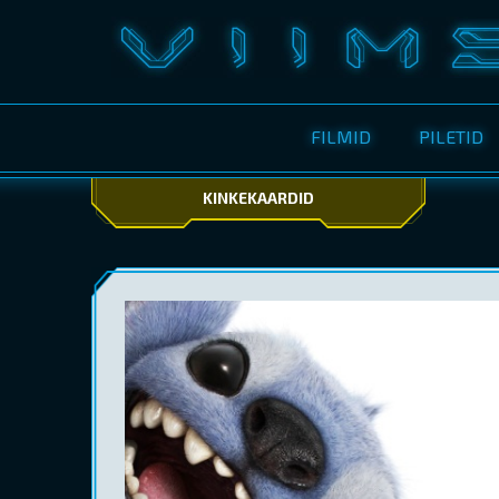
FILMID
PILETID
KINKEKAARDID