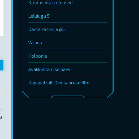
Käsilased ja koletised
Lelulugu 5
Dante käsikirja jälil
Vaiana
Koloonia
Avalikustamise päev
Käpapatrull: Dinosauruse film
t
a