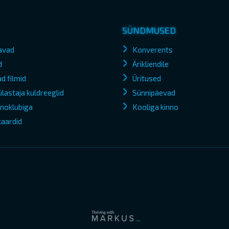
SÜNDMUSED
avad
Konverents
d
Ärikliendile
d filmid
Üritused
lastaja kuldreeglid
Sünnipäevad
kinoklubiga
Kooliga kinno
kaardid